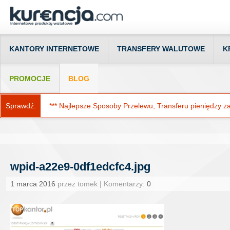
KANTORY INTERNETOWE
TRANSFERY WALUTOWE
K
PROMOCJE
BLOG
Sprawdź:
*** Najlepsze Sposoby Przelewu, Transferu pieniędzy za g
wpid-a22e9-0df1edcfc4.jpg
1 marca 2016
przez tomek | Komentarzy:
0