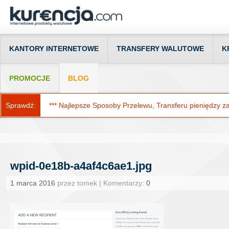
KANTORY INTERNETOWE
TRANSFERY WALUTOWE
K
PROMOCJE
BLOG
Sprawdź:
*** Najlepsze Sposoby Przelewu, Transferu pieniędzy za g
wpid-0e18b-a4af4c6ae1.jpg
1 marca 2016
przez tomek | Komentarzy:
0