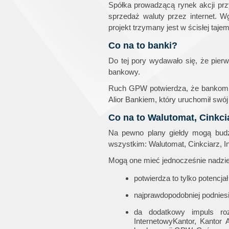
Spółka prowadzącą rynek akcji prz
sprzedaż waluty przez internet. W
projekt trzymany jest w ścisłej tajem
Co na to banki?
Do tej pory wydawało się, że pie
bankowy.
Ruch GPW potwierdza, że bankom za
Alior Bankiem, który uruchomił swó
Co na to Walutomat, Cinkcia
Na pewno plany giełdy mogą budzi
wszystkim: Walutomat, Cinkciarz, In
Mogą one mieć jednocześnie nadziej
potwierdza to tylko potencjał
najprawdopodobniej podnie
da dodatkowy impuls ro
InternetowyKantor, Kantor A