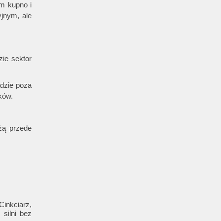
om kupno i
jnym, ale
ie sektor
adzie poza
ków.
żą przede
nkciarz,
 silni bez