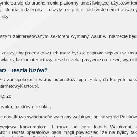
ymierza się do uruchomienia platformy umożliwiającej użytkownik
g informacji dziennika ruszyły już prace nad systemem transakcy
nicy.
rwszym zainteresowanym sektorem wymiany walut w internecie będz
leży aby proces erozji ich marż był jak najpowolniejszy i w zas
j własny kantor internetowy, reszta czeka pasywnie na rozwój wypad
rz i reszta tuzów?
ć zaniepokojenie wśród potentatów tego rynku, do których nale
ternetowyKantor.pl.
ę, że:
 rynku, na którym działają
sie dodatkowo świadomość wymiany walutowej online wśród Polaków
zwojowy konkurentom. I może po paru latach Walutomat, Ci
lior i reszta operatorów będą mogli powiedzieć, że nie byliby tak