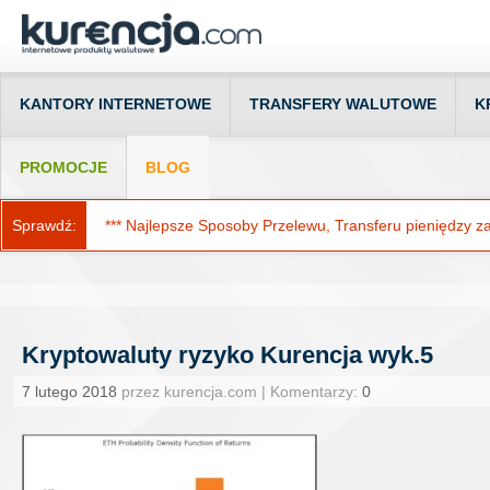
KANTORY INTERNETOWE
TRANSFERY WALUTOWE
K
PROMOCJE
BLOG
Sprawdź:
*** Najlepsze Sposoby Przelewu, Transferu pieniędzy za g
Kryptowaluty ryzyko Kurencja wyk.5
7 lutego 2018
przez kurencja.com | Komentarzy:
0