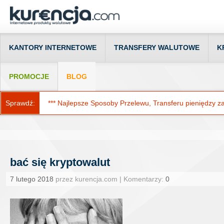
KANTORY INTERNETOWE
TRANSFERY WALUTOWE
K
PROMOCJE
BLOG
Sprawdź:
*** Najlepsze Sposoby Przelewu, Transferu pieniędzy za g
bać się kryptowalut
7 lutego 2018
przez kurencja.com | Komentarzy:
0