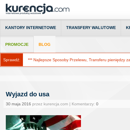
KANTORY INTERNETOWE
TRANSFERY WALUTOWE
K
PROMOCJE
BLOG
Sprawdź:
*** Najlepsze Sposoby Przelewu, Transferu pieniędzy za g
Wyjazd do usa
30 maja 2016
przez kurencja.com | Komentarzy:
0