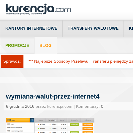
KANTORY INTERNETOWE
TRANSFERY WALUTOWE
K
PROMOCJE
BLOG
Sprawdź:
*** Najlepsze Sposoby Przelewu, Transferu pieniędzy za g
wymiana-walut-przez-internet4
6 grudnia 2016
przez kurencja.com | Komentarzy:
0