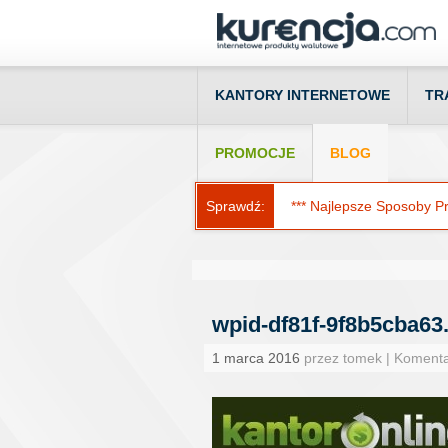
KANTORY INTERNETOWE
TR
PROMOCJE
BLOG
Sprawdź:
*** Najlepsze Sposoby Prz
wpid-df81f-9f8b5cba63
1 marca 2016
przez tomek | Koment