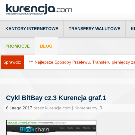
KANTORY INTERNETOWE
TRANSFERY WALUTOWE
K
PROMOCJE
BLOG
Sprawdź:
*** Najlepsze Sposoby Przelewu, Transferu pieniędzy za g
Cykl BitBay cz.3 Kurencja graf.1
6 lutego 2017
przez kurencja.com | Komentarzy:
0