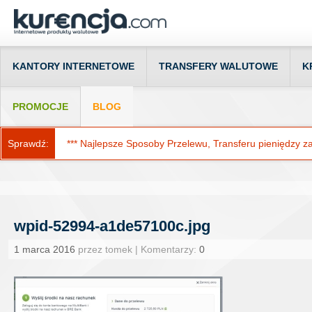
KANTORY INTERNETOWE
TRANSFERY WALUTOWE
K
PROMOCJE
BLOG
Sprawdź:
*** Najlepsze Sposoby Przelewu, Transferu pieniędzy za g
wpid-52994-a1de57100c.jpg
1 marca 2016
przez tomek | Komentarzy:
0