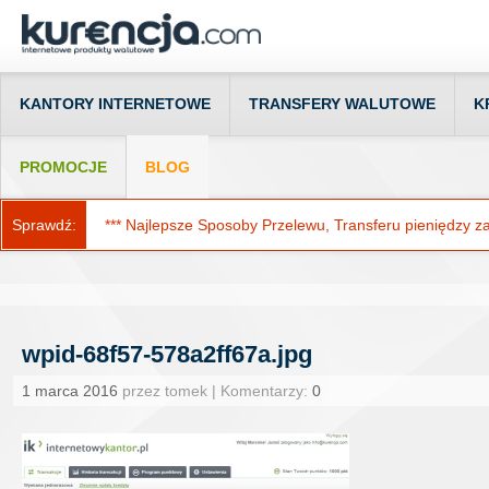
KANTORY INTERNETOWE
TRANSFERY WALUTOWE
K
PROMOCJE
BLOG
Sprawdź:
*** Najlepsze Sposoby Przelewu, Transferu pieniędzy za g
wpid-68f57-578a2ff67a.jpg
1 marca 2016
przez tomek | Komentarzy:
0