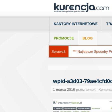
KANTORY INTERNETOWE
TR
PROMOCJE
BLOG
Sprawdź:
*** Najlepsze Sposoby Prz
wpid-a3d03-79ae4cfd0c
1 marca 2016
przez tomek | Koment