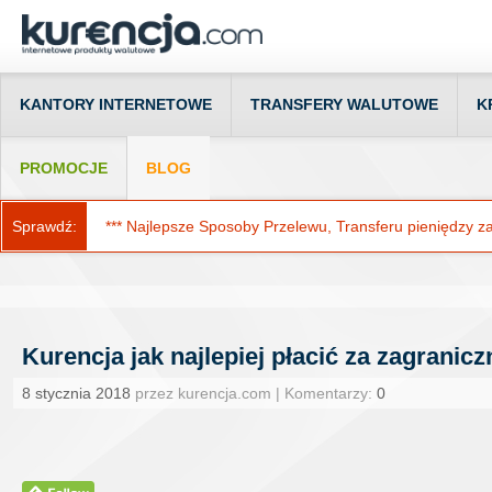
KANTORY INTERNETOWE
TRANSFERY WALUTOWE
K
PROMOCJE
BLOG
Sprawdź:
*** Najlepsze Sposoby Przelewu, Transferu pieniędzy za g
Kurencja jak najlepiej płacić za zagranic
8 stycznia 2018
przez kurencja.com | Komentarzy:
0