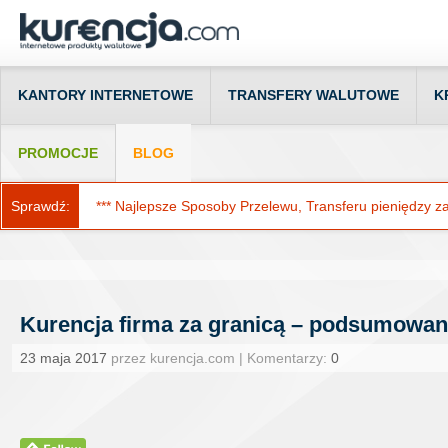
KANTORY INTERNETOWE
TRANSFERY WALUTOWE
K
PROMOCJE
BLOG
Sprawdź:
*** Najlepsze Sposoby Przelewu, Transferu pieniędzy za g
Kurencja firma za granicą – podsumowani
23 maja 2017
przez kurencja.com | Komentarzy:
0