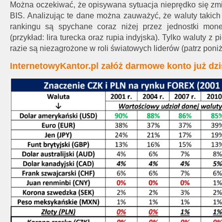
Można oczekiwać, że opisywana sytuacja nieprędko się zm
BIS. Analizując te dane można zauważyć, że waluty takic
rankingu są spychane coraz niżej przez jednostki mone
(przykład: lira turecka oraz rupia indyjska). Tylko waluty 
razie są niezagrożone w roli światowych liderów (patrz poniż
InternetowyKantor.pl załóż darmowe konto już dzi