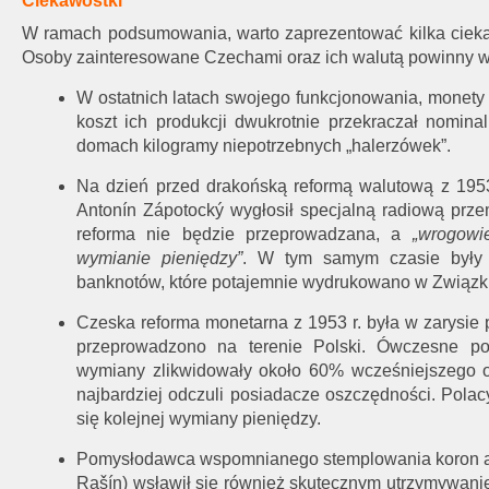
Ciekawostki
W ramach podsumowania, warto zaprezentować kilka cieka
Osoby zainteresowane Czechami oraz ich walutą powinny w
W ostatnich latach swojego funkcjonowania, monety 
koszt ich produkcji dwukrotnie przekraczał nomin
domach kilogramy niepotrzebnych „halerzówek”.
Na dzień przed drakońską reformą walutową z 195
Antonín Zápotocký wygłosił specjalną radiową prz
reforma nie będzie przeprowadzana, a
„wrogowi
wymianie pieniędzy”
. W tym samym czasie były 
banknotów, które potajemnie wydrukowano w Związk
Czeska reforma monetarna z 1953 r. była w zarysie p
przeprowadzono na terenie Polski. Ówczesne po
wymiany zlikwidowały około 60% wcześniejszego ob
najbardziej odczuli posiadacze oszczędności. Polac
się kolejnej wymiany pieniędzy.
Pomysłodawca wspomnianego stemplowania koron aust
Rašín) wsławił się również skutecznym utrzymywanie