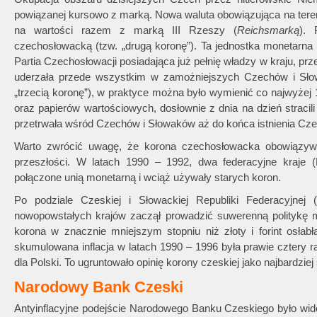
powiązanej kursowo z marką. Nowa waluta obowiązująca na tereni
na wartości razem z marką III Rzeszy (
Reichsmarką
). 
czechosłowacką (tzw. „drugą koronę”). Ta jednostka monetarna
Partia Czechosłowacji posiadająca już pełnię władzy w kraju, pr
uderzała przede wszystkim w zamożniejszych Czechów i Sło
„trzecią koronę”), w praktyce można było wymienić co najwyżej
oraz papierów wartościowych, dosłownie z dnia na dzień straci
przetrwała wśród Czechów i Słowaków aż do końca istnienia Czec
Warto zwrócić uwagę, że korona czechosłowacka obowiązywał
przeszłości. W latach 1990 – 1992, dwa federacyjne kraje (
połączone unią monetarną i wciąż używały starych koron.
Po podziale Czeskiej i Słowackiej Republiki Federacyjnej 
nowopowstałych krajów zaczął prowadzić suwerenną politykę 
korona w znacznie mniejszym stopniu niż złoty i forint osłabł
skumulowana inflacja w latach 1990 – 1996 była prawie cztery r
dla Polski. To ugruntowało opinię korony czeskiej jako najbardziej
Narodowy Bank Czeski
Antyinflacyjne podejście Narodowego Banku Czeskiego było wid