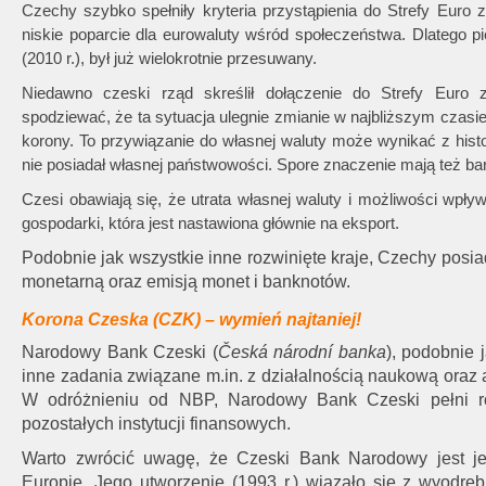
Czechy szybko spełniły kryteria przystąpienia do Strefy Euro z
niskie poparcie dla eurowaluty wśród społeczeństwa. Dlatego 
(2010 r.), był już wielokrotnie przesuwany.
Niedawno czeski rząd skreślił dołączenie do Strefy Euro z
spodziewać, że ta sytuacja ulegnie zmianie w najbliższym czas
korony. To przywiązanie do własnej waluty może wynikać z histor
nie posiadał własnej państwowości. Spore znaczenie mają też ba
Czesi obawiają się, że utrata własnej waluty i możliwości wpły
gospodarki, która jest nastawiona głównie na eksport.
Podobnie jak wszystkie inne rozwinięte kraje, Czechy posia
monetarną oraz emisją monet i banknotów.
Korona Czeska (CZK) – wymień najtaniej!
Narodowy Bank Czeski (
Česká národní banka
), podobnie 
inne zadania związane m.in. z działalnością naukową oraz 
W odróżnieniu
od NBP, Narodowy Bank Czeski pełni r
pozostałych instytucji finansowych.
Warto zwrócić uwagę, że Czeski Bank Narodowy jest jed
Europie. Jego utworzenie (1993 r.) wiązało się z wyodr