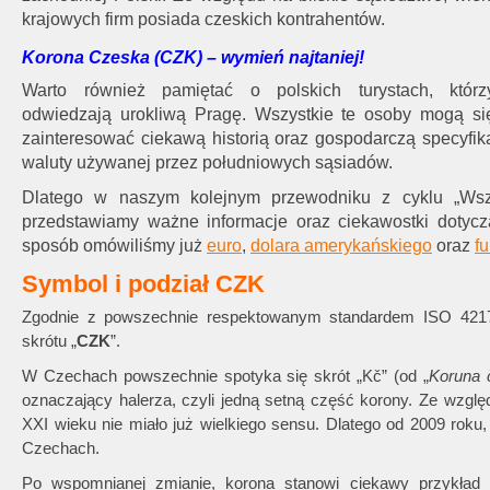
krajowych firm posiada czeskich kontrahentów.
Korona Czeska (CZK) – wymień najtaniej!
Warto również pamiętać o polskich turystach, którz
odwiedzają urokliwą Pragę. Wszystkie te osoby mogą si
zainteresować ciekawą historią oraz gospodarczą specyfik
waluty używanej przez południowych sąsiadów.
Dlatego w naszym kolejnym przewodniku z cyklu „Wszy
przedstawiamy ważne informacje oraz ciekawostki dotyc
sposób omówiliśmy już
euro
,
dolara amerykańskiego
oraz
fu
Symbol i podział CZK
Zgodnie z powszechnie respektowanym standardem ISO 42
skrótu „
CZK
”.
W Czechach powszechnie spotyka się skrót „Kč” (od „
Koruna 
oznaczający halerza, czyli jedną setną część korony. Ze wzglę
XXI wieku nie miało już wielkiego sensu. Dlatego od 2009 roku
Czechach.
Po wspomnianej zmianie, korona stanowi ciekawy przykład