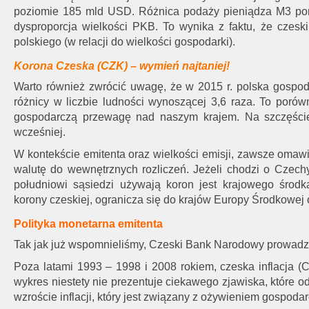
poziomie 185 mld USD. Różnica podaży pieniądza M3 pom
dysproporcja wielkości PKB. To wynika z faktu, że czeski
polskiego (w relacji do wielkości gospodarki).
Korona Czeska (CZK) – wymień najtaniej!
Warto również zwrócić uwagę, że w 2015 r. polska gospoda
różnicy w liczbie ludności wynoszącej 3,6 raza. To poró
gospodarczą przewagę nad naszym krajem. Na szczęście 
wcześniej.
W kontekście emitenta oraz wielkości emisji, zawsze omaw
walutę do wewnętrznych rozliczeń. Jeżeli chodzi o Czechy, 
południowi sąsiedzi używają koron jest krajowego środk
korony czeskiej, ogranicza się do krajów Europy Środkowej o
Polityka monetarna emitenta
Tak jak już wspomnieliśmy, Czeski Bank Narodowy prowadzi 
Poza latami 1993 – 1998 i 2008 rokiem, czeska inflacja (C
wykres niestety nie prezentuje ciekawego zjawiska, które
wzroście inflacji, który jest związany z ożywieniem gospoda