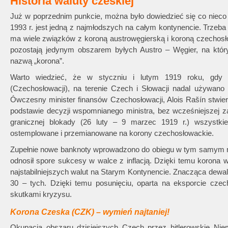
Historia waluty czeskiej
Już w poprzednim punkcie, można było dowiedzieć się co nieco o
1993 r. jest jedną z najmłodszych na całym kontynencie. Trzeb
ma wiele związków z koroną austrowęgierską i koroną czechosł
pozostają jedynym obszarem byłych Austro – Węgier, na któ
nazwą „korona”.
Warto wiedzieć, że w styczniu i lutym 1919 roku, gdy 
(Czechosłowacji), na terenie Czech i Słowacji nadal używan
Ówczesny minister finansów Czechosłowacji, Alois Rašín stwierd
podstawie decyzji wspomnianego ministra, bez wcześniejszej za
granicznej blokady (26 luty – 9 marzec 1919 r.) wszystki
ostemplowane i przemianowane na korony czechosłowackie.
Zupełnie nowe banknoty wprowadzono do obiegu w tym samym rok
odnosił spore sukcesy w walce z inflacją. Dzięki temu korona w
najstabilniejszych walut na Starym Kontynencie. Znacząca dewal
30 – tych. Dzięki temu posunięciu, oparta na eksporcie cze
skutkami kryzysu.
Korona Czeska (CZK) – wymień najtaniej!
Okupacja obszaru dzisiejszych Czech przez hitlerowskie Ni