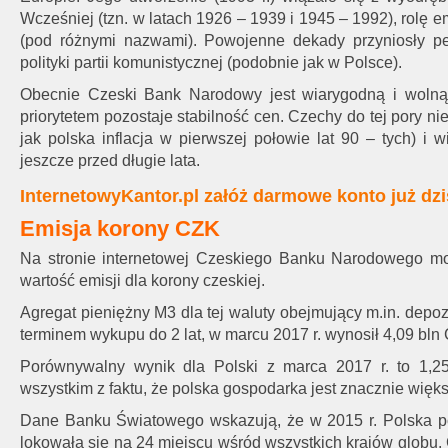
Wcześniej (tzn. w latach 1926 – 1939 i 1945 – 1992), rolę 
(pod różnymi nazwami). Powojenne dekady przyniosły pe
polityki partii komunistycznej (podobnie jak w Polsce).
Obecnie Czeski Bank Narodowy jest wiarygodną i wolną o
priorytetem pozostaje stabilność cen. Czechy do tej pory nie
jak polska inflacja w pierwszej połowie lat 90 – tych) i 
jeszcze przed długie lata.
InternetowyKantor.pl załóż darmowe konto już dzi
Emisja korony CZK
Na stronie internetowej Czeskiego Banku Narodowego mo
wartość emisji dla korony czeskiej.
Agregat pieniężny M3 dla tej waluty obejmujący m.in. depo
terminem wykupu do 2 lat, w marcu 2017 r. wynosił 4,09 bln C
Porównywalny wynik dla Polski z marca 2017 r. to 1,25
wszystkim z faktu, że polska gospodarka jest znacznie więks
Dane Banku Światowego wskazują, że w 2015 r. Polska 
lokowała się na 24 miejscu wśród wszystkich krajów globu