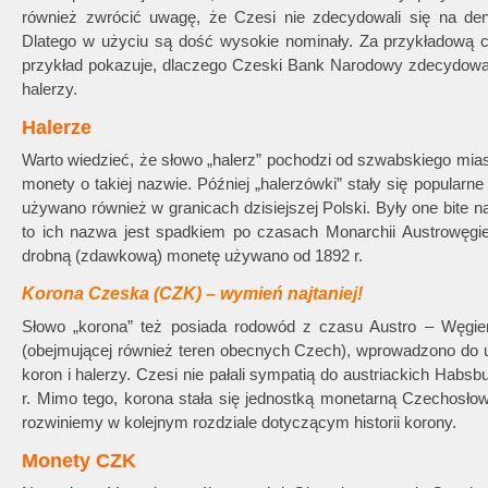
również zwrócić uwagę, że Czesi nie zdecydowali się na denom
Dlatego w użyciu są dość wysokie nominały. Za przykładową c
przykład pokazuje, dlaczego Czeski Bank Narodowy zdecydował 
halerzy.
Halerze
Warto wiedzieć, że słowo „halerz” pochodzi od szwabskiego mias
monety o takiej nazwie. Później „halerzówki” stały się popularn
używano również w granicach dzisiejszej Polski. Były one bite na
to ich nazwa jest spadkiem po czasach Monarchii Austrowęgier
drobną (zdawkową) monetę używano od 1892 r.
Korona Czeska (CZK) – wymień najtaniej!
Słowo „korona” też posiada rodowód z czasu Austro – Węgier
(obejmującej również teren obecnych Czech), wprowadzono do 
koron i halerzy. Czesi nie pałali sympatią do austriackich Habsb
r. Mimo tego, korona stała się jednostką monetarną Czechosłow
rozwiniemy w kolejnym rozdziale dotyczącym historii korony.
Monety CZK