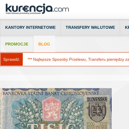
KANTORY INTERNETOWE
TRANSFERY WALUTOWE
K
PROMOCJE
BLOG
Sprawdź:
*** Najlepsze Sposoby Przelewu, Transferu pieniędzy za g