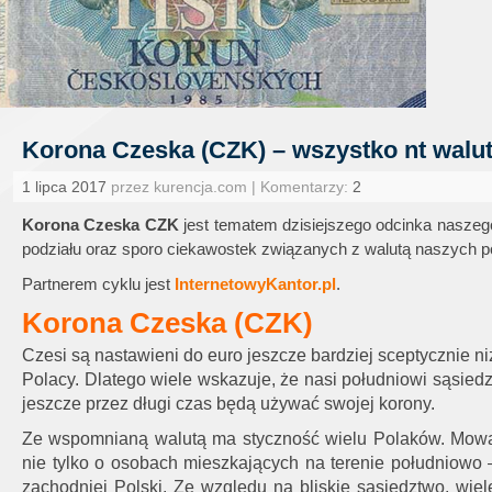
Korona Czeska (CZK) – wszystko nt wal
1 lipca 2017
przez kurencja.com | Komentarzy:
2
Korona Czeska CZK
jest tematem dzisiejszego odcinka naszego 
podziału oraz sporo ciekawostek związanych z walutą naszych 
Partnerem cyklu jest
InternetowyKantor.pl
.
Korona Czeska (CZK)
Czesi są nastawieni do euro jeszcze bardziej sceptycznie ni
Polacy. Dlatego wiele wskazuje, że nasi południowi sąsiedz
jeszcze przez długi czas będą używać swojej korony.
Ze wspomnianą walutą ma styczność wielu Polaków. Mow
nie tylko o osobach mieszkających na terenie południowo 
zachodniej Polski. Ze względu na bliskie sąsiedztwo, wiel