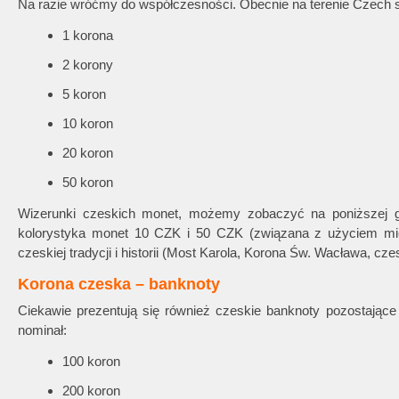
Na razie wróćmy do współczesności. Obecnie na terenie Czech 
1 korona
2 korony
5 koron
10 koron
20 koron
50 koron
Wizerunki czeskich monet, możemy zobaczyć na poniższej g
kolorystyka monet 10 CZK i 50 CZK (związana z użyciem mie
czeskiej tradycji i historii (Most Karola, Korona Św. Wacława, czes
Korona czeska – banknoty
Ciekawie prezentują się również czeskie banknoty pozostają
nominał:
100 koron
200 koron