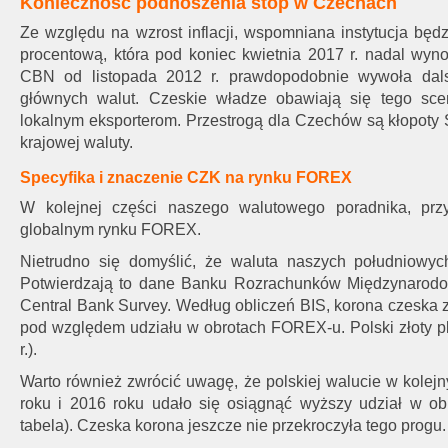
Konieczność podnoszenia stóp w Czechach
Ze względu na wzrost inflacji, wspomniana instytucja będ
procentową, która pod koniec kwietnia 2017 r. nadal wyn
CBN od listopada 2012 r. prawdopodobnie wywoła dal
głównych walut. Czeskie władze obawiają się tego sce
lokalnym eksporterom. Przestrogą dla Czechów są kłopoty 
krajowej waluty.
Specyfika i znaczenie CZK na rynku FOREX
W kolejnej części naszego walutowego poradnika, przy
globalnym rynku FOREX.
Nietrudno się domyślić, że waluta naszych południowyc
Potwierdzają to dane Banku Rozrachunków Międzynarodow
Central Bank Survey. Według obliczeń BIS, korona czeska 
pod względem udziału w obrotach FOREX-u. Polski złoty pl
r.).
Warto również zwrócić uwagę, że polskiej walucie w kolej
roku i 2016 roku udało się osiągnąć wyższy udział w o
tabela). Czeska korona jeszcze nie przekroczyła tego progu.