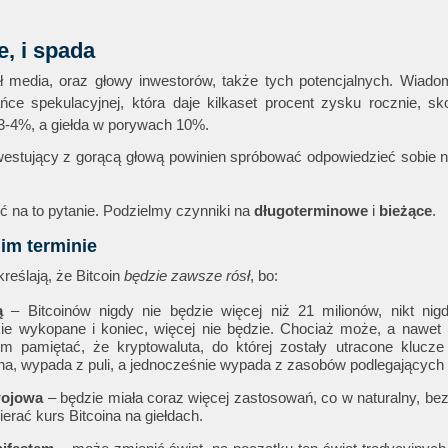
e, i spada
zał media, oraz głowy inwestorów, także tych potencjalnych. Wiad
ńce spekulacyjnej, która daje kilkaset procent zysku rocznie, sk
-4%, a giełda w porywach 10%.
westujący z gorącą głową powinien spróbować odpowiedzieć sobie n
ć na to pytanie. Podzielmy czynniki na
długoterminowe
i
bieżące
.
im terminie
reślają, że Bitcoin
będzie zawsze rósł
, bo:
ą
– Bitcoinów nigdy nie będzie więcej niż 21 milionów, nikt nigd
kie wykopane i koniec, więcej nie będzie. Chociaż może, a nawet
em pamiętać, że kryptowaluta, do której zostały utracone klucze
na, wypada z puli, a jednocześnie wypada z zasobów podlegających 
wojowa
– będzie miała coraz więcej zastosowań, co w naturalny, bez
erać kurs Bitcoina na giełdach.