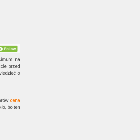
ksimum na
cie przed
wiedzieć o
torów
cena
kło, bo ten