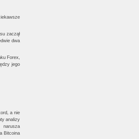
ciekawsze
asu zaczął
ledwie dwa
nku Forex,
ędzy jego
ord, a nie
ty analizy
y narusza
a Bitcoina