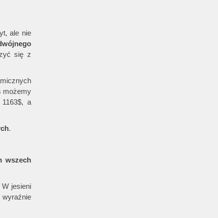
t, ale nie
dwójnego
zyć się z
amicznych
zas możemy
 1163$, a
ych
.
m wszech
 W jesieni
to wyraźnie