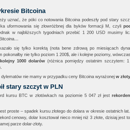
kresie Bitcoina
ży uznać, że póki co notowania Bitcoina podeszły pod stary szczy
ka uformowania się złowróżbnej dla byków formacji M, czyli
po
jednak w najbliższych tygodniach przebić 1 200 USD musimy lic
Bitcoina…
kazało się tylko korektą (nota bene zdrową po miesiącach dyn
 pokonałby nie tylko poziom 1 200$, ale i kolejne poziomy, wówc
kolejny 1000 dolarów
(różnica pomiędzy ostatnim szczytem: 1
.
 dylematów nie mamy w przypadku ceny Bitcoina wyrażonej
w złot
ł stary szczyt w PLN
kord kursu BTC w złotówkach na poziomie 5 047 zł jest
rekorde
st proste – spadek kursu złotego do dolara w okresie ostatnich lat.
 rekord cenowy, dolar kosztował nieco mniej niż 3 złote, dzisiaj jest 
amej parze dolar-złoty.