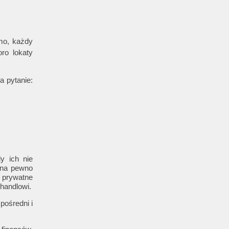
omo, każdy
oro lokaty
a pytanie:
y ich nie
 na pewno
 prywatne
handlowi.
pośredni i