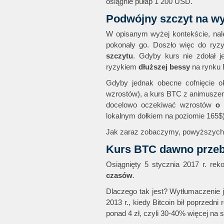
osiągnie pułap 1 200 USD.
Podwójny szczyt na wy
W opisanym wyżej kontekście, nale
pokonały go. Doszło więc do ryzy
szczytu
. Gdyby kurs nie zdołał 
ryzykiem
dłuższej bessy
na rynku 
Gdyby jednak obecne cofnięcie o
wzrostów), a kurs BTC z animuszem
docelowo oczekiwać wzrostów
o 
lokalnym dołkiem na poziomie 165$)
Jak zaraz zobaczymy, powyższych
Kurs BTC dawno przebi
Osiągnięty 5 stycznia 2017 r. re
czasów
.
Dlaczego tak jest? Wytłumaczenie je
2013 r., kiedy Bitcoin bił poprzedni
ponad 4 zł, czyli 30-40% więcej na s