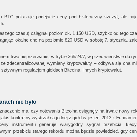
u BTC pokazuje podejście ceny pod historyczny szczyt, ale naj
ch.
(naszego czasu) osiągnął poziom ok. 1 150 USD, szybko od tego cz
ągając lokalne dno na poziomie 820 USD w sobotę 7. stycznia, za
nem trwa nieprzerwanie, w trybie 365/24/7, w przeciwieństwie do ry
 ze zdecentralizowanej wymiany kryptowaluty – odbywa się ona mi
 sztywnym regulacjom giełdach Bitcoina i innych kryptowalut.
arach nie było
 znaczenie ma, czy notowania Bitcoina osiągnęły na trwałe nowy rek
jakiś konkretny wystrzał na jednej z giełd w jesieni 2013 r. Fundamen
eny instrumentu generuje wiarygodny sygnał przebicia, kied
wnym przebiciu starego rekordu można będzie powiedzieć, gdy cen