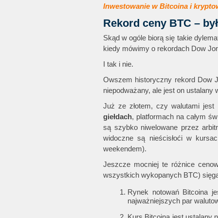
Inwestowanie w Bitcoina i krypto
Rekord ceny BTC – był
Skąd w ogóle biorą się takie dylem
kiedy mówimy o rekordach Dow Jones
I tak i nie.
Owszem historyczny rekord Dow Jo
niepodważany, ale jest on ustalany
Już ze złotem, czy walutami jest
giełdach
, platformach na całym świ
są szybko niwelowane przez arbitr
widoczne są nieścisłoći w kursa
weekendem).
Jeszcze mocniej te różnice cenowe
wszystkich wykopanych BTC) sięga o
Rynek notowań Bitcoina 
najważniejszych par waluto
Kurs Bitcoina jest ustalany 