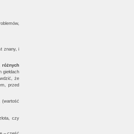
problemów,
 znany, i
a
różnych
h giełdach
awdzić, że
em, przed
 (wartość
łota, czy
ie – część