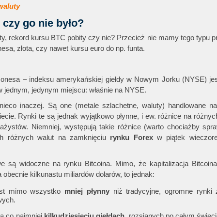
waluty
 czy go nie było?
aty, rekord kursu BTC pobity czy nie? Przecież nie mamy tego typu 
a, złota, czy nawet kursu euro do np. funta.
nesa – indeksu amerykańskiej giełdy w Nowym Jorku (NYSE) jest
 w jednym, jedynym miejscu: właśnie na NYSE.
 nieco inaczej. Są one (metale szlachetne, waluty) handlowane n
ecie. Rynki te są jednak wyjątkowo płynne, i ew. różnice na różnyc
ażystów. Niemniej, występują takie różnice (warto chociażby spr
ch różnych walut na zamknięciu
rynku Forex
w piątek wieczor
 są widoczne na rynku Bitcoina. Mimo, że kapitalizacja Bitcoina
becnie kilkunastu miliardów dolarów, to jednak:
jest mimo wszystko
mniej płynny
niż tradycyjne, ogromne rynki z
wych.
na co najmniej
kilkudziesięciu giełdach
, rozsianych po całym świec