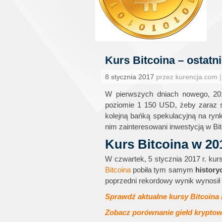
Kurs Bitcoina – ostat
8 stycznia 2017
przez kurencja.com 
W pierwszych dniach nowego, 2
poziomie 1 150 USD, żeby zaraz s
kolejną bańką spekulacyjną na ryn
nim zainteresowani inwestycją w Bit
Kurs Bitcoina w 201
W czwartek, 5 stycznia 2017 r. ku
Bitcoina
pobiła tym samym
history
poprzedni rekordowy wynik wynosił 
Sprawdź aktualne kursy Bitcoina 
Zobacz porównanie giełd krypto