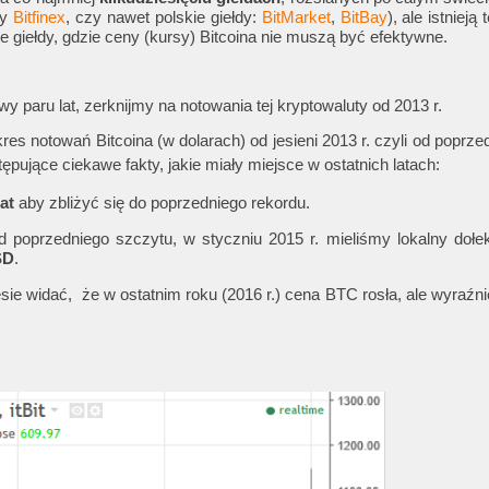
ny
Bitfinex
, czy nawet polskie giełdy:
BitMarket
,
BitBay
), ale istnieją
e giełdy, gdzie ceny (kursy) Bitcoina nie muszą być efektywne.
 paru lat, zerknijmy na notowania tej kryptowaluty od 2013 r.
res notowań Bitcoina (w dolarach) od jesieni 2013 r. czyli od poprzed
pujące ciekawe fakty, jakie miały miejsce w ostatnich latach:
lat
aby zbliżyć się do poprzedniego rekordu.
 poprzedniego szczytu, w styczniu 2015 r. mieliśmy lokalny dołe
SD
.
ie widać, że w ostatnim roku (2016 r.) cena BTC rosła, ale wyraźn