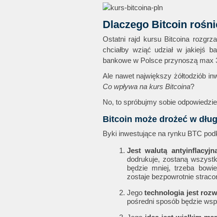
Dlaczego Bitcoin rośni
Ostatni rajd kursu Bitcoina rozgr
chciałby wziąć udział w jakiejś ba
bankowe w Polsce przynoszą max 3
Ale nawet największy żółtodziób in
Co wpływa na kurs Bitcoina
?
No, to spróbujmy sobie odpowiedzie
Bitcoin może drożeć w dług
Byki inwestujące na rynku BTC podk
Jest walutą antyinflacyjn
dodrukuje, zostaną wszyst
będzie mniej, trzeba bowi
zostaje bezpowrotnie straco
Jego
technologia jest roz
pośredni sposób będzie wspi