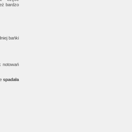
 też bardzo
niej bańki
k notowań
ie
spadała