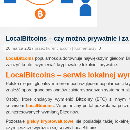
LocalBitcoins – czy można prywatnie i z
20 marca 2017
przez kurencja.com | Komentarzy:
0
LocalBitcoins
popularnością dorównuje największym giełdom Bit
założyć konto i wymieniać kryptowalutę lokalnie i prywatne.
LocalBitcoins
– serwis lokalnej w
Polska nie jest globalnym liderem pod względem popularności k
znaleźć spore grono pasjonatów zainteresowanych systemem bit
Osoby, które chciałyby wymienić
Bitcoiny
(BTC) z innym mi
serwisem
LocalBitcoins
. Wspomniany portal pozwala na posz
zainteresowanych wymianą Bitcoinów.
Pozostałe
giełdy kryptowalutowe
nie posiadają takiej lokalne
czym jeszcze wyróżnia się serwis LocalBitcoins.