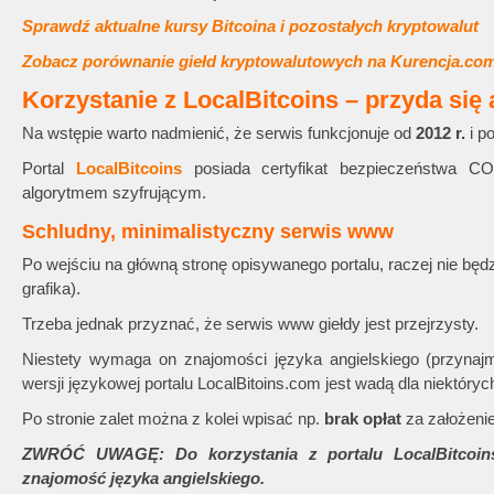
Sprawdź aktualne kursy Bitcoina i pozostałych kryptowalut
Zobacz porównanie giełd kryptowalutowych na Kurencja.co
Korzystanie z LocalBitcoins – przyda się 
Na wstępie warto nadmienić, że serwis funkcjonuje od
2012 r.
i p
Portal
LocalBitcoins
posiada certyfikat bezpieczeństwa 
algorytmem szyfrującym.
Schludny, minimalistyczny serwis www
Po wejściu na główną stronę opisywanego portalu, raczej nie będ
grafika).
Trzeba jednak przyznać, że serwis www giełdy jest przejrzysty.
Niestety wymaga on znajomości języka angielskiego (przynaj
wersji językowej portalu LocalBitoins.com jest wadą dla niektóryc
Po stronie zalet można z kolei wpisać np.
brak opłat
za założenie
ZWRÓĆ UWAGĘ: Do korzystania z portalu LocalBitcoins
znajomość języka angielskiego.