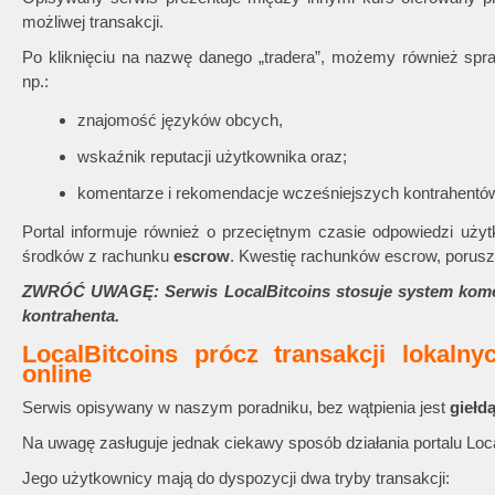
możliwej transakcji.
Po kliknięciu na nazwę danego „tradera”, możemy również sp
np.:
znajomość języków obcych,
wskaźnik reputacji użytkownika oraz;
komentarze i rekomendacje wcześniejszych kontrahentó
Portal informuje również o przeciętnym czasie odpowiedzi uży
środków z rachunku
escrow
. Kwestię rachunków escrow, porus
ZWRÓĆ UWAGĘ: Serwis LocalBitcoins stosuje system komen
kontrahenta.
LocalBitcoins prócz transakcji lokaln
online
Serwis opisywany w naszym poradniku, bez wątpienia jest
giełd
Na uwagę zasługuje jednak ciekawy sposób działania portalu Loca
Jego użytkownicy mają do dyspozycji dwa tryby transakcji: