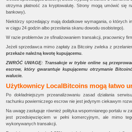
otrzyma płatność za kryptowalutę. Strony mogą umówić się na 
bankowy).
Niektórzy sprzedający mają dodatkowe wymagania, o których inf
w ciągu 24 godzin albo przesłania skanu dowodu osobistego).
W razie problemów ze sfinalizowaniem transakcji, pracownicy fi
Jeżeli sprzedawca mimo zapłaty za Bitcoiny zwleka z przelanie
przekaże należną kwotę kupującemu
.
ZWRÓĆ UWAGĘ: Transakcje w trybie online są przeprowa
escrow, który gwarantuje kupującemu otrzymanie Bitcoin
walucie.
Użytkownicy LocalBitcoins mogą łatwo un
Po dokładniejszym przeanalizowaniu zasad działania serwisu
rachunku powierniczego escrow nie jest jedynym ciekawym rozw
Na uwagę zasługuje również polityka wspomnianego portalu w z
jest przedsięwzięciem w pełni komercyjnym, ale mimo te
wykonywanych transakcji.