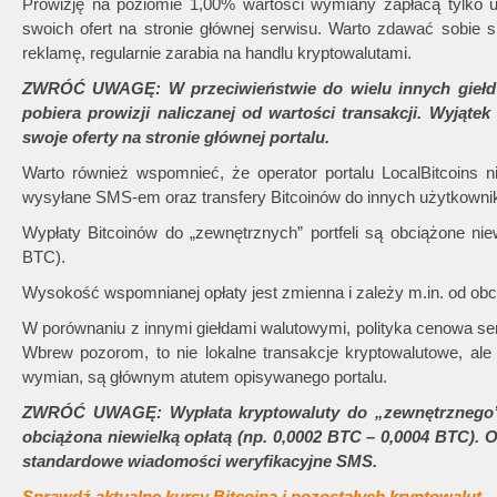
Prowizję na poziomie 1,00% wartości wymiany zapłacą tylko u
swoich ofert na stronie głównej serwisu. Warto zdawać sobie 
reklamę, regularnie zarabia na handlu kryptowalutami.
ZWRÓĆ UWAGĘ: W przeciwieństwie do wielu innych giełd k
pobiera prowizji naliczanej od wartości transakcji. Wyjąte
swoje oferty na stronie głównej portalu.
Warto również wspomnieć, że operator portalu LocalBitcoins n
wysyłane SMS-em oraz transfery Bitcoinów do innych użytkowni
Wypłaty Bitcoinów do „zewnętrznych” portfeli są obciążone nie
BTC).
Wysokość wspomnianej opłaty jest zmienna i zależy m.in. od obcią
W porównaniu z innymi giełdami walutowymi, polityka cenowa s
Wbrew pozorom, to nie lokalne transakcje kryptowalutowe, ale
wymian, są głównym atutem opisywanego portalu.
ZWRÓĆ UWAGĘ: Wypłata kryptowaluty do „zewnętrznego” p
obciążona niewielką opłatą (np. 0,0002 BTC – 0,0004 BTC). 
standardowe wiadomości weryfikacyjne SMS.
Sprawdź aktualne kursy Bitcoina i pozostałych kryptowalut