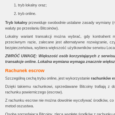
tryb lokalny oraz;
tryb online.
Tryb lokalny
przewiduje swobodnie ustalane zasady wymiany (np
waluty po przesłaniu Bitcoinów).
Lokalny wariant transakcji można wybrać, gdy kontrahen
przeciwnym razie, zalecane jest alternatywne rozwiązanie, cz
bezpieczeństwa, wybiera większość użytkowników serwisu Local
ZWRÓĆ UWAGĘ: Większość osób korzystających z serwisu Lo
transakcje online. Lokalna wymiana wymaga znacznie większ
Rachunek escrow
Szczególną cechą trybu online, jest wykorzystanie
rachunków e
Dzięki takiemu rachunkowi, sprzedawane Bitcoiny trafiają z 
rachunku powierniczego (escrow).
Z rachunku escrow nie można dowolnie wycofywać środków, co
metod oszustwa.
Osoba sprzedająca Bitcoiny, zleca wypłatę środków z rachunku e