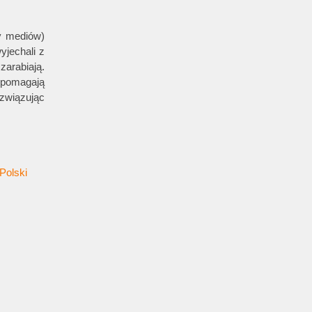
by mediów)
yjechali z
zarabiają.
 pomagają
związując
 Polski