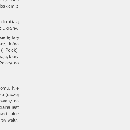
nioskiem z
 dorabiają
z Ukrainy.
ię tę falę
rę, która
(i Polek),
aju, który
 Polacy do
domu. Nie
ka (raczej
rowany na
aina jest
wet takie
rsy walut,