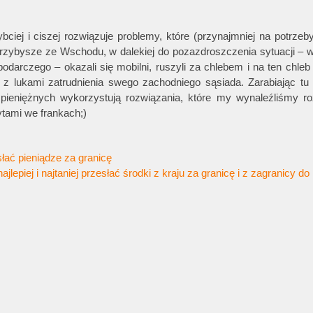
bciej i ciszej rozwiązuje problemy, które (przynajmniej na potrze
rzybysze ze Wschodu, w dalekiej do pozazdroszczenia sytuacji – w
odarczego – okazali się mobilni, ruszyli za chlebem i na ten chleb 
 z lukami zatrudnienia swego zachodniego sąsiada. Zarabiając tu
pieniężnych wykorzystują rozwiązania, które my wynaleźliśmy ro
tami we frankach;)
słać pieniądze za granicę
jlepiej i najtaniej przesłać środki z kraju za granicę i z zagranicy do