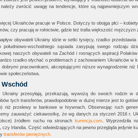
ak należy zwrócić uwagę na tendencje, które są najpewniejszym w
ęcej Ukraińców pracuje w Polsce. Dotyczy to obojga płci – kobiety
mów, czy pracują w rolnictwie, gdzie też trafia większość mężczyzn 
pływ obywateli Ukrainy idzie w setki tysięcy, rzadko przedstawia s
 południowo-wschodniego sąsiada zasypują swego rodzaju dziu
kowej naszych obywateli na Zachód i rosnących aspiracji Polaków 
 bardzo rzadko słychać o problemach z zachowaniem Ukraińców w kr
e: dobrymi pracownikami, akceptującymi niższe wynagrodzenie niż
owie społeczeństwa.
a Wschód
z Ukrainy przesyłają, przekazują, wywożą do swoich rodzin w 
bów tych transferów, prawdopodobnie w dużej mierze jest to gotów
uro) niż przelewy w bankowe w hrywnach. Obserwując ruch gene
emy zauważyć ciekawostkę, że wg danych za styczeń 2016 r. Ukr
olsce) źródłem ruchu na stronach
kurencja.com
. Wyprzedziła na
nia, czy Irlandia. Część odwiedzających na pewno przegląda jedynie ku
zy
transferów pieniężnych.