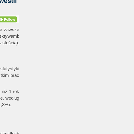
westii
ie zawsze
ktywami:
istością).
tatystyki
stkim prac
 niż 1 rok
ie, według
1,3%).
wszystkich