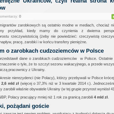
ieniężne Ukraińców, czyli realna strona k
ów
Komentarzy:
0
migrantów zarobkowych są ostatnio modne w mediach, chociaż n
jny przykład, kiedy mamy do czynienia z dwiema perspe
 prostu rzeczywistością (żeby nie powiedzieć:
rzeczywistą
rzeczyw
napływ, pracę, zarobki i w końcu transfery pieniężne.
nym o zarobkach cudzoziemców w Polsce
rzedstawił dane o zarobkach cudzoziemców w Polsce. Ostatnie s
 znaczenie o tyle, że to szczyt sezonu wakacyjnego, a przede wszy
iczą pracownicy z Ukrainy.
esie nierezydenci (nie Polacy), którzy przebywali w Polsce krócej
i
2,6 mld zł
(więcej o 37,3% niż w 3 kwartale 2014 r.). Jednocześn
y zarobili właśnie obywatele Ukrainy (w tej grupie przyrost wyniósł 4
P, Polacy pracujący mniej niż 1 rok za granicą zarobili
4 mld zł
.
i, pożądani goście
 zawsze jest pewien problem, wynikający z trudności dotarcia do 