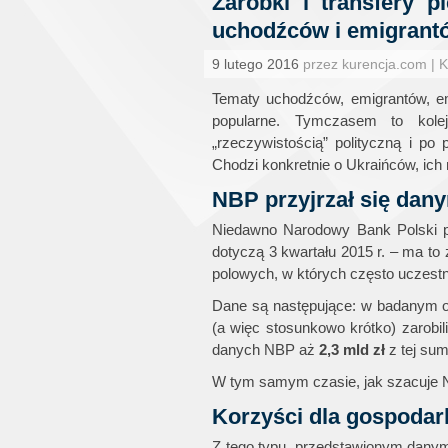
Zarobki i transfery p
uchodźców i emigrant
9 lutego 2016
przez kurencja.com | 
Tematy uchodźców, emigrantów, e
popularne. Tymczasem to kole
„rzeczywistością” polityczną i po
Chodzi konkretnie o Ukraińców, ich 
NBP przyjrzał się da
Niedawno Narodowy Bank Polski p
dotyczą 3 kwartału 2015 r. – ma to
polowych, w których często uczestn
Dane są następujące: w badanym okr
(a więc stosunkowo krótko) zarobil
danych NBP aż
2,3 mld
zł
z tej sum
W tym samym czasie, jak szacuje NB
Korzyści dla gospodark
Z tego typu, przedstawionym danymi