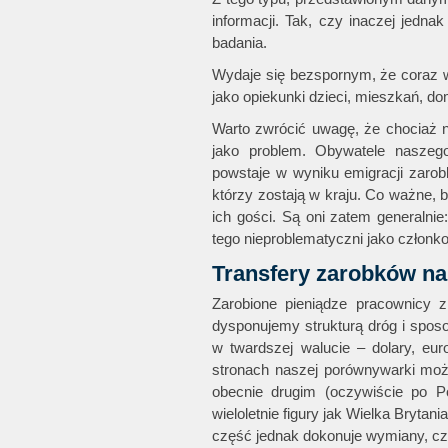
informacji. Tak, czy inaczej jedn
badania.
Wydaje się bezspornym, że coraz wi
jako opiekunki dzieci, mieszkań, do
Warto zwrócić uwagę, że chociaż na
jako problem. Obywatele naszego
powstaje w wyniku emigracji zarob
którzy zostają w kraju. Co ważne,
ich gości. Są oni zatem generalni
tego nieproblematyczni jako członk
Transfery zarobków n
Zarobione pieniądze pracownicy 
dysponujemy strukturą dróg i sposo
w twardszej walucie – dolary, e
stronach naszej porównywarki moż
obecnie drugim (oczywiście po P
wieloletnie figury jak Wielka Bryta
część jednak dokonuje wymiany, c