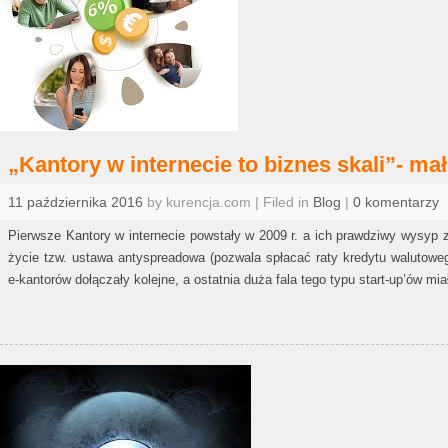
„Kantory w internecie to biznes skali”- ma
11 października 2016
by kurencja.com | Filed in
Blog
|
0 komentarzy
Pierwsze Kantory w internecie powstały w 2009 r. a ich prawdziwy wysyp z
życie tzw. ustawa antyspreadowa (pozwala spłacać raty kredytu walutow
e-kantorów dołączały kolejne, a ostatnia duża fala tego typu start-up’ów m