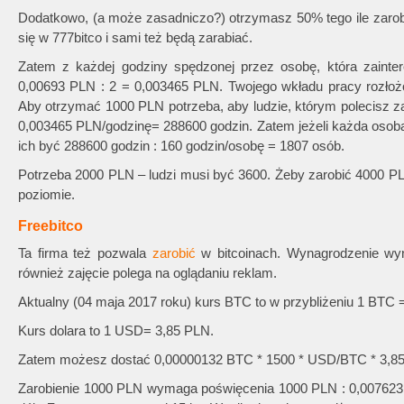
Dodatkowo, (a może zasadniczo?) otrzymasz 50% tego ile zarobią
się w 777bitco i sami też będą zarabiać.
Zatem z każdej godziny spędzonej przez osobę, która zainte
0,00693 PLN : 2 = 0,003465 PLN. Twojego wkładu pracy rozłoż
Aby otrzymać 1000 PLN potrzeba, aby ludzie, którym polecisz zar
0,003465 PLN/godzinę= 288600 godzin. Zatem jeżeli każda osoba
ich być 288600 godzin : 160 godzin/osobę = 1807 osób.
Potrzeba 2000 PLN – ludzi musi być 3600. Żeby zarobić 4000 P
poziomie.
Freebitco
Ta firma też pozwala
zarobić
w bitcoinach. Wynagrodzenie wyn
również zajęcie polega na oglądaniu reklam.
Aktualny (04 maja 2017 roku) kurs BTC to w przybliżeniu 1 BTC
Kurs dolara to 1 USD= 3,85 PLN.
Zatem możesz dostać 0,00000132 BTC * 1500 * USD/BTC * 3,8
Zarobienie 1000 PLN wymaga poświęcenia 1000 PLN : 0,007623 