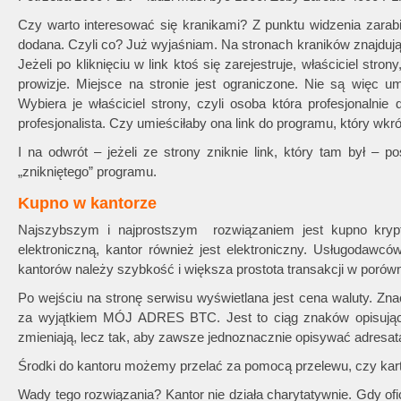
Czy warto interesować się kranikami? Z punktu widzenia zarab
dodana. Czyli co? Już wyjaśniam. Na stronach kraników znajduj
Jeżeli po kliknięciu w link ktoś się zarejestruje, właściciel stro
prowizje. Miejsce na stronie jest ograniczone. Nie są więc um
Wybiera je właściciel strony, czyli osoba która profesjonalnie
profesjonalista. Czy umieściłaby ona link do programu, który wkr
I na odwrót – jeżeli ze strony zniknie link, który tam był – p
„znikniętego” programu.
Kupno w kantorze
Najszybszym i najprostszym rozwiązaniem jest kupno krypt
elektroniczną, kantor również jest elektroniczny. Usługodawcó
kantorów należy szybkość i większa prostota transakcji w porów
Po wejściu na stronę serwisu wyświetlana jest cena waluty. Zn
za wyjątkiem MÓJ ADRES BTC. Jest to ciąg znaków opisując
zmieniają, lecz tak, aby zawsze jednoznacznie opisywać adresat
Środki do kantoru możemy przelać za pomocą przelewu, czy kart
Wady tego rozwiązania? Kantor nie działa charytatywnie. Gdy ofi