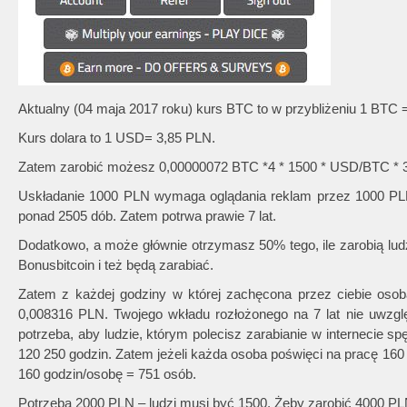
Aktualny (04 maja 2017 roku) kurs BTC to w przybliżeniu 1 BTC
Kurs dolara to 1 USD= 3,85 PLN.
Zatem zarobić możesz 0,00000072 BTC *4 * 1500 * USD/BTC * 
Uskładanie 1000 PLN wymaga oglądania reklam przez 1000 PLN
ponad 2505 dób. Zatem potrwa prawie 7 lat.
Dodatkowo, a może głównie otrzymasz 50% tego, ile zarobią ludzi
Bonusbitcoin i też będą zarabiać.
Zatem z każdej godziny w której zachęcona przez ciebie oso
0,008316 PLN. Twojego wkładu rozłożonego na 7 lat nie uwz
potrzeba, aby ludzie, którym polecisz zarabianie w internecie s
120 250 godzin. Zatem jeżeli każda osoba poświęci na pracę 160
160 godzin/osobę = 751 osób.
Potrzeba 2000 PLN – ludzi musi być 1500. Żeby zarobić 4000 PL