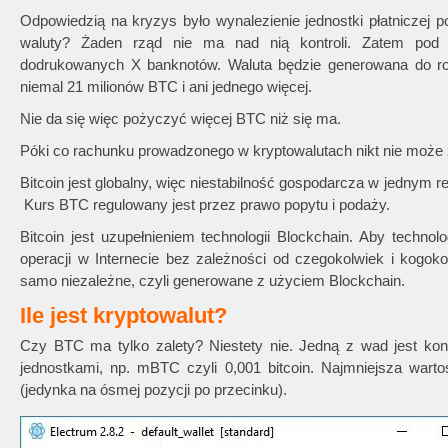
Odpowiedzią na kryzys było wynalezienie jednostki płatniczej 
waluty? Żaden rząd nie ma nad nią kontroli. Zatem pod wp
dodrukowanych X banknotów. Waluta będzie generowana do ro
niemal 21 milionów BTC i ani jednego więcej.
Nie da się więc pożyczyć więcej BTC niż się ma.
Póki co rachunku prowadzonego w kryptowalutach nikt nie może 
Bitcoin jest globalny, więc niestabilność gospodarcza w jednym r
Kurs BTC regulowany jest przez prawo popytu i podaży.
Bitcoin jest uzupełnieniem technologii Blockchain. Aby techno
operacji w Internecie bez zależności od czegokolwiek i kogok
samo niezależne, czyli generowane z użyciem Blockchain.
Ile jest kryptowalut?
Czy BTC ma tylko zalety? Niestety nie. Jedną z wad jest ko
jednostkami, np. mBTC czyli 0,001 bitcoin. Najmniejsza war
(jedynka na ósmej pozycji po przecinku).