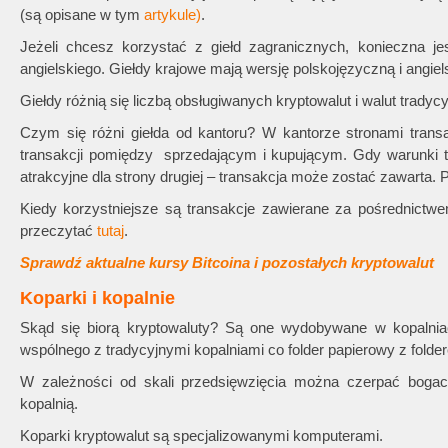
(są opisane w tym
artykule)
.
Jeżeli chcesz korzystać z giełd zagranicznych, konieczna j
angielskiego. Giełdy krajowe mają wersję polskojęzyczną i angie
Giełdy różnią się liczbą obsługiwanych kryptowalut i walut tradyc
Czym się różni giełda od kantoru? W kantorze stronami transak
transakcji pomiędzy sprzedającym i kupującym. Gdy warunki t
atrakcyjne dla strony drugiej – transakcja może zostać zawarta. Pr
Kiedy korzystniejsze są transakcje zawierane za pośrednictwe
przeczytać
tutaj
.
Sprawdź aktualne kursy Bitcoina i pozostałych kryptowalut
Koparki i kopalnie
Skąd się biorą kryptowaluty? Są one wydobywane w kopalni
wspólnego z tradycyjnymi kopalniami co folder papierowy z fold
W zależności od skali przedsięwzięcia można czerpać bogac
kopalnią.
Koparki kryptowalut są specjalizowanymi komputerami.