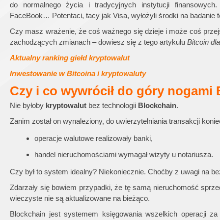
do normalnego życia i tradycyjnych instytucji finansowych
FaceBook… Potentaci, tacy jak Visa, wyłożyli środki na badanie 
Czy masz wrażenie, że coś ważnego się dzieje i może coś przej
zachodzących zmianach – dowiesz się z tego artykułu
Bitcoin dl
Aktualny ranking giełd kryptowalut
Inwestowanie w Bitcoina i kryptowaluty
Czy i co wywrócił do góry nogami
Nie byłoby
kryptowalut
bez technologii
Blockchain
.
Zanim został on wynaleziony, do uwierzytelniania transakcji koni
operacje walutowe realizowały banki,
handel nieruchomościami wymagał wizyty u notariusza.
Czy był to system idealny? Niekoniecznie. Choćby z uwagi na b
Zdarzały się bowiem przypadki, że tę samą nieruchomość sprzeda
wieczyste nie są aktualizowane na bieżąco.
Blockchain jest systemem księgowania wszelkich operacji za