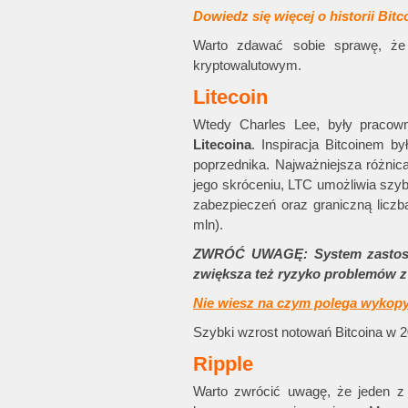
Dowiedz się więcej o historii Bit
Warto zdawać sobie sprawę, że 
kryptowalutowym.
Litecoin
Wtedy Charles Lee, były pracown
Litecoina
. Inspiracja Bitcoinem b
poprzednika. Najważniejsza różnic
jego skróceniu, LTC umożliwia szybs
zabezpieczeń oraz graniczną liczb
mln).
ZWRÓĆ UWAGĘ: System zastosowa
zwiększa też ryzyko problemów 
Nie wiesz na czym polega wykopy
Szybki wzrost notowań Bitcoina w 20
Ripple
Warto zwrócić uwagę, że jeden z 