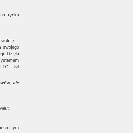
 na rynku
owalutę –
h swojego
ji. Dzięki
ż systemem
 LTC – 84
wów, ale
alut.
przed tym