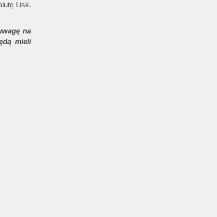
lutę Lisk.
uwagę na
ędą mieli