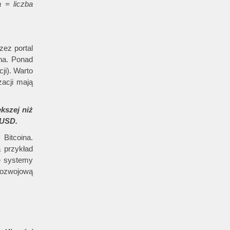
ja = liczba
zez portal
na. Ponad
ji). Warto
zacji mają
kszej niż
 USD.
Bitcoina.
 przykład
e systemy
rozwojową