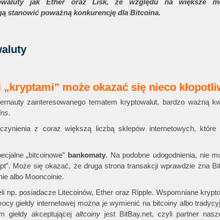
aluty jak Ether oraz Lisk, ze względu na większe mo
gą stanowić poważną konkurencję dla Bitcoina.
 „kryptami” może okazać się nieco kłopotl
ternauty zainteresowanego tematem kryptowalut, bardzo ważną kwe
ins
.
ynienia z coraz większą liczbą sklepów internetowych, które 
ecjalne „bitcoinowe”
bankomaty
. Na podobne udogodnienia, nie m
t”. Może się okazać, że druga strona transakcji wprawdzie zna Bit
nie albo Mooncoinie.
i np. posiadacze Litecoinów, Ether oraz Ripple. Wspomniane krypt
ocy giełdy internetowej można je wymienić na bitcoiny albo tradycy
m giełdy akceptującej
altcoiny
jest BitBay.net, czyli partner nas