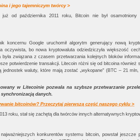
coina i jego tajemniczym twórcy >
już od października 2011 roku, Bitcoin nie był osamotniony
ik koncernu Google uruchomił algorytm generujący nową krypt
yła oczywista, bo nowa kryptowaluta odziedziczyła większość cec
a była związana z czasem przetwarzania kolejnych bloków informac
ze potwierdzenie transakcji. Litecoin różni się od bitcoina równie
ą jednostek waluty, które mają zostać „wykopane” (BTC – 21 mln,
ny w Litecoinie pozwala na szybsze przetwarzanie przele
z synchronizacją danych.
wanie bitcoinów? Przeczytaj pierwszą część naszego cyklu >
13 roku, stał się zachętą dla twórców innych alternatywnych kryptow
najważniejszych konkurentów systemu bitcoin, powstał jeszcze 