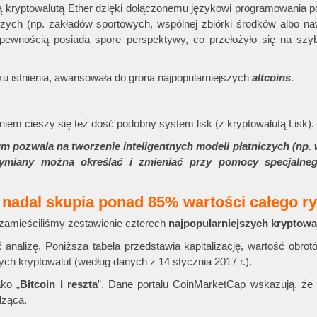
kryptowalutą Ether dzięki dołączonemu językowi programowania p
czych (np. zakładów sportowych, wspólnej zbiórki środków albo na
z pewnością posiada spore perspektywy, co przełożyło się na szy
oku istnienia, awansowała do grona najpopularniejszych
altcoins
.
em cieszy się też dość podobny system lisk (z kryptowalutą Lisk).
ozwala na tworzenie inteligentnych modeli płatniczych (np.
wymiany można określać i zmieniać przy pomocy specjalneg
 nadal skupia ponad 85% wartości całego r
 zamieściliśmy zestawienie czterech
najpopularniejszych kryptowa
nalizę. Poniższa tabela przedstawia kapitalizację, wartość obrotó
ych kryptowalut (według danych z 14 stycznia 2017 r.).
ko „
Bitcoin i reszta
”. Dane portalu CoinMarketCap wskazują, że
dżąca.