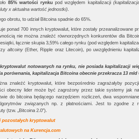
koło
85% wartości rynku
pod względem kapitalizacji
(kapitalizac
ty x aktualna wartość jednostki)
.
o obrotu, to udział Bitcoina spadnie do 65%.
ruje ponad 700 innych kryptowalut, które zostały przeanalizowane pr
wnością nie można znaleźć równorzędnych konkurentów dla Bitcoi
esiątki, łącznie skupia 3,59% całego rynku (pod względem kapitalizac
trzy
altcoiny
(Ether, Ripple oraz Litecoin), po uwzględnieniu kapitali
ptowalut notowanych na rynku, nie posiada kapitalizacji wię
a porównania, kapitalizacja Bitcoina obecnie przekracza 13 mld
a znaleźć kryptowalut, które bezpośrednio zagrażałyby pozycji 
ści obecny lider może być zagrożony przez takie systemy jak na
stwie do bitcoina będącego narzędziem rozliczeń, dwa wspomnian
algorytmów związanych np. z płatnościami. Jest to zgodne z 
y (tzw. „Bitcoina 2.0”).
i pozostałych kryptowalut
walutowych na Kurencja.com