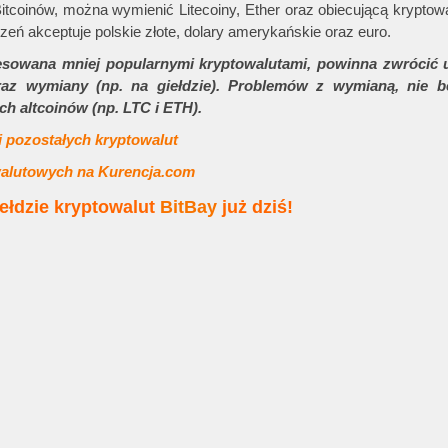
itcoinów, można wymienić Litecoiny, Ether oraz obiecującą kryptowa
eń akceptuje polskie złote, dolary amerykańskie oraz euro.
wana mniej popularnymi kryptowalutami, powinna zwrócić 
raz wymiany (np. na giełdzie). Problemów z wymianą, nie b
ch altcoinów (np. LTC i ETH).
i pozostałych kryptowalut
walutowych na Kurencja.com
ełdzie
kryptowalut
BitBay
już dziś!