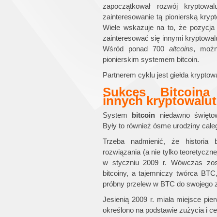
zapoczątkował rozwój kryptowal
zainteresowanie tą pionierską kry
Wiele wskazuje na to, że pozycja
zainteresować się innymi kryptowal
Wśród ponad 700
altcoins
, możn
pionierskim systemem bitcoin.
Partnerem cyklu jest giełda kryptow
Sukces Bitcoina
innych kryptowalut
System
bitcoin
niedawno świętow
Były to również ósme urodziny całe
Trzeba nadmienić, że historia b
rozwiązania (a nie tylko teoretyczne
w styczniu 2009 r. Wówczas zos
bitcoiny, a tajemniczy twórca BT
próbny przelew w BTC do swojego z
Jesienią 2009 r. miała miejsce p
określono na podstawie zużycia i 