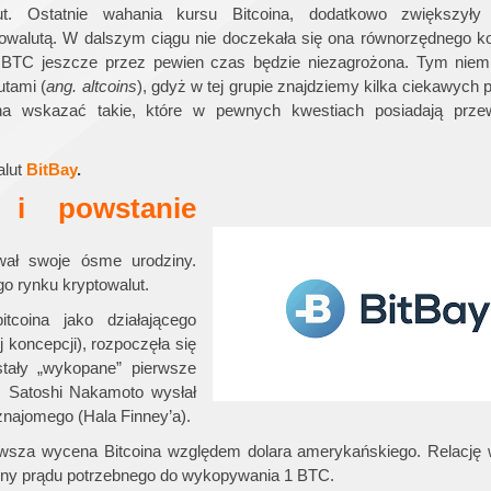
ut. Ostatnie wahania kursu Bitcoina, dodatkowo zwiększyły
ptowalutą. W dalszym ciągu nie doczekała się ona równorzędnego k
 BTC jeszcze przez pewien czas będzie niezagrożona. Tym niemn
utami (
ang. altcoins
), gdyż w tej grupie znajdziemy kilka ciekawych p
a wskazać takie, które w pewnych kwestiach posiadają prz
alut
BitBay
.
 i powstanie
ał swoje ósme urodziny.
go rynku kryptowalut.
itcoina jako działającego
j koncepcji), rozpoczęła się
tały „wykopane” pierwsze
C, Satoshi Nakamoto wysłał
najomego (Hala Finney’a).
ierwsza wycena Bitcoina względem dolara amerykańskiego. Relację
ceny prądu potrzebnego do wykopywania 1 BTC.