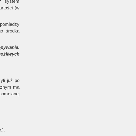
y system
artości (w
 pomiędzy
go środka
pywania.
możliwych
yli już po
icznym ma
pomnianej
.).