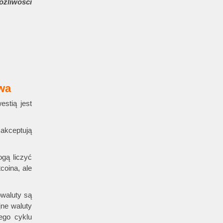
żliwości
iwa
stią jest
akceptują
ogą liczyć
coina, ale
owaluty są
jne waluty
zego cyklu