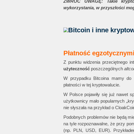
ZWRÓĆ UWAGĘ: Takie kryptow
wykorzystania, w przyszłości mo
Płatność egzotycznymi
Z punktu widzenia przeciętnego in
użyteczność
poszczególnych
altco
W przypadku Bitcoina mamy do cz
płatności w tej kryptowalucie.
W Polsce pojawiły się już nawet sp
użytkownicy mało popularnych „kryp
nie słyszała na przykład o CloakCoi
Podobnych problemów nie będą miel
na tyle rozpoznawalne, że przy pom
(np. PLN, USD, EUR). Przykłade