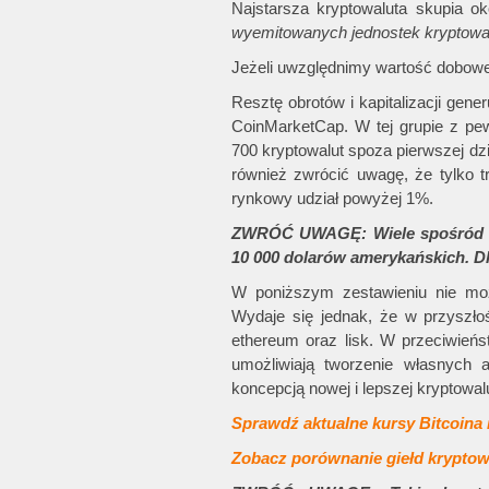
Najstarsza kryptowaluta skupia o
wyemitowanych jednostek kryptowalu
Jeżeli uwzględnimy wartość doboweg
Resztę obrotów i kapitalizacji gene
CoinMarketCap. W tej grupie z pe
700 kryptowalut spoza pierwszej dzi
również zwrócić uwagę, że tylko 
rynkowy udział powyżej 1%.
ZWRÓĆ UWAGĘ: Wiele spośród kry
10 000 dolarów amerykańskich. Dl
W poniższym zestawieniu nie możn
Wydaje się jednak, że w przyszło
ethereum oraz lisk. W przeciwień
umożliwiają tworzenie własnych 
koncepcją nowej i lepszej kryptowalut
Sprawdź aktualne kursy Bitcoina 
Zobacz porównanie giełd krypto