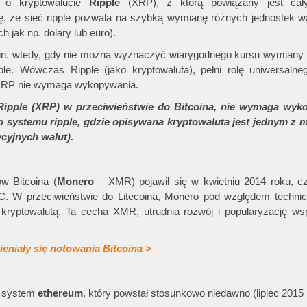
 o kryptowalucie
Ripple
(XRP), z którą powiązany jest cał
ę, że sieć ripple pozwala na szybką wymianę różnych jednostek w
h jak np. dolary lub euro).
in. wtedy, gdy nie można wyznaczyć wiarygodnego kursu wymiany
ple. Wówczas Ripple (jako kryptowaluta), pełni rolę uniwersalne
 XRP nie wymaga wykopywania.
ple (XRP) w przeciwieństwie do Bitcoina, nie wymaga wyko
o systemu ripple, gdzie opisywana kryptowaluta jest jednym z 
cyjnych walut).
w Bitcoina (
Monero
– XMR) pojawił się w kwietniu 2014 roku, cz
. W przeciwieństwie do Litecoina, Monero pod względem techn
kryptowalutą. Ta cecha XMR, utrudnia rozwój i popularyzację ws
ieniały się notowania Bitcoina >
ż system
ethereum
, który powstał stosunkowo niedawno (lipiec 2015 r