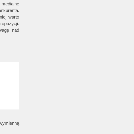
 medialne
onkurenta.
iej warto
ropozycji.
ewagę nad
 wymienną