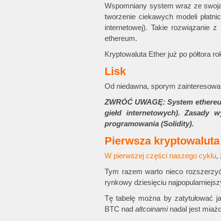
Wspomniany system wraz ze swoją 
tworzenie ciekawych modeli płatni
internetowej). Takie rozwiązanie 
ethereum.
Kryptowaluta Ether już po półtora r
Lisk
Od niedawna, sporym zainteresowani
ZWRÓĆ UWAGĘ: System ethereum p
giełd internetowych). Zasady 
programowania (Solidity).
Pierwsza kryptowaluta
W pierwszej części naszego cyklu
,
Tym razem warto nieco rozszerzyć a
rynkowy dziesięciu najpopularniejsz
Tę tabelę można by zatytułować ja
BTC nad
altcoinami
nadal jest miaż