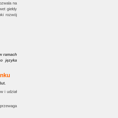
ozwala na
wet giełdy
bki rozwój
 w ramach
o języka
ynku
lut
.
w i udział
 przewaga