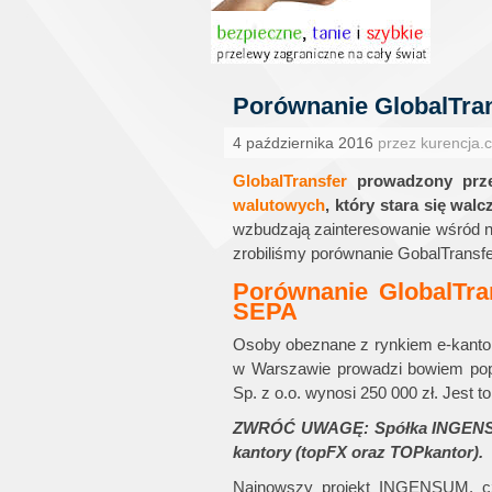
Porównanie GlobalTran
4 października 2016
przez kurencja.
GlobalTransfer
prowadzony prze
walutowych
, który stara się wal
wzbudzają zainteresowanie wśród na
zrobiliśmy porównanie GobalTransfe
Porównanie GlobalTran
SEPA
Osoby obeznane z rynkiem e-kanto
w Warszawie prowadzi bowiem pop
Sp. z o.o. wynosi 250 000 zł. Jest 
ZWRÓĆ UWAGĘ: Spółka INGENSUM 
kantory (topFX oraz TOPkantor).
Najnowszy projekt INGENSUM, czy