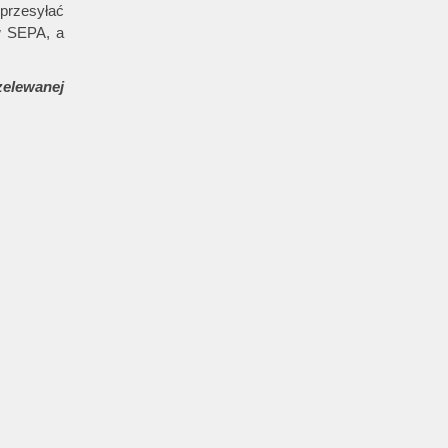
przesyłać
w SEPA, a
zelewanej