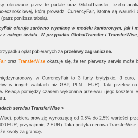
rsy oferowane przez te portale oraz GlobalTransfer, trzeba anal
łecznościowej, którą prowadzi CurrencyFair, istotne są warunki 
(patrz poniższa tabela).
air oferuje zarówno wymianę w modelu kantorowym, jak i m
 z całego świata. W przypadku GlobalTransfer i TransferWise
 przypadku opłat pobieranych za
przelewy zagraniczne
.
air
oraz
TransferWise
okazuje się, że ten pierwszy serwis może b
ędzynarodowy w CurrencyFair to 3 funty brytyjskie, 3 euro, 
wów w innych walutach niż GBP, PLN i EUR). Taki przelew na 
ze. Relacja pomiędzy czasem wykonania przelewu i jego kosztem, 
su.
wadach serwisu TransferWise >
erWise), pobiera prowizję wynoszącą od 0,5% do 2,5% wartości prz
400 EUR, przynajmniej 2 EUR). Taka polityka cenowa TransferWise
uże kwoty za granicę.