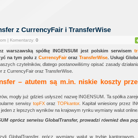
sfer z CurrencyFair i TransferWise
com | Komentarzy:
0
z warszawską spółkę INGENSUM jest polskim serwisem
t
czyć na tym polu z
CurrencyFair
oraz
TransferWise
. Usługi
Globa
szych czytelników, dlatego postanowiliśmy opisać zasady działania 
r z CurrencyFair oraz TransferWise.
sfer – atutem są m.in. niskie koszty prz
rów, mogły już gdzieś usłyszeć nazwę INGENSUM. Ta spółka zarej
ularne serwisy
topFX
oraz
TOPkantor
. Kapitał wniesiony przez
to jeden z lepszych wyników na krajowym rynku wymiany walut online
oprócz serwisu GlobalTransfer, prowadzi również dwa popu
li GlobalTransfer, prócz wymiany walut w trybie kantorowym, 