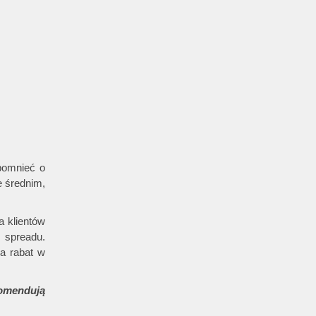
pomnieć o
e średnim,
a klientów
 spreadu.
na rabat w
komendują