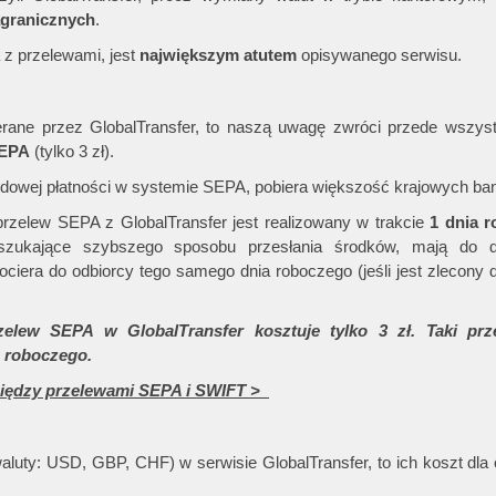
agranicznych
.
 z przelewami, jest
największym atutem
opisywanego serwisu.
ierane przez GlobalTransfer, to naszą uwagę zwróci przede wszy
SEPA
(tylko 3 zł).
ardowej płatności w systemie SEPA, pobiera większość krajowych ba
rzelew SEPA z GlobalTransfer jest realizowany w trakcie
1 dnia 
 szukające szybszego sposobu przesłania środków, mają do d
iera do odbiorcy tego samego dnia roboczego (jeśli jest zlecony d
ew SEPA w GlobalTransfer kosztuje tylko 3 zł. Taki prze
a roboczego.
między przelewami SEPA i SWIFT >
aluty: USD, GBP, CHF) w serwisie GlobalTransfer, to ich koszt dla