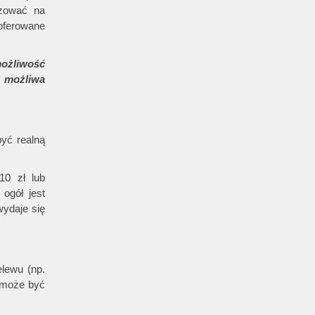
izować na
oferowane
ożliwość
, możliwa
yć realną
10 zł lub
ogół jest
wydaje się
elewu (np.
 może być