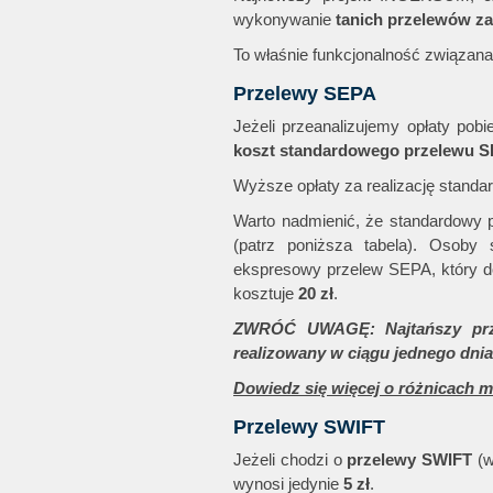
wykonywanie
tanich przelewów z
To właśnie funkcjonalność związana
Przelewy SEPA
Jeżeli przeanalizujemy opłaty pob
koszt standardowego przelewu 
Wyższe opłaty za realizację stand
Warto nadmienić, że standardowy p
(patrz poniższa tabela). Osoby
ekspresowy przelew SEPA, który doc
kosztuje
20 zł
.
ZWRÓĆ UWAGĘ: Najtańszy przel
realizowany w ciągu jednego dni
Dowiedz się więcej o różnicach 
Przelewy SWIFT
Jeżeli chodzi o
przelewy SWIFT
(w
wynosi jedynie
5 zł
.