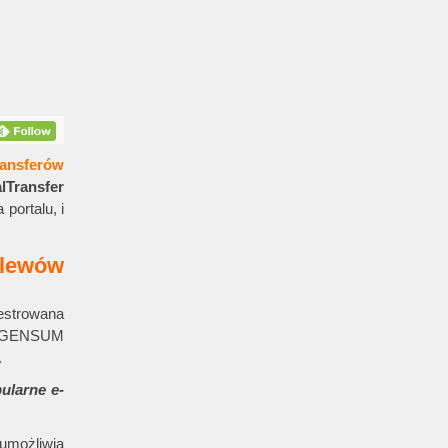
ransferów
lTransfer
portalu, i
elewów
estrowana
 INGENSUM
.
larne e-
umożliwia