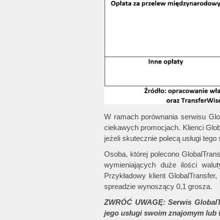
W ramach porównania serwisu Glob
ciekawych promocjach. Klienci Glob
jeżeli skutecznie polecą usługi te
Osoba, której polecono GlobalTrans
wymieniających duże ilości walu
Przykładowy klient GlobalTransfer
spreadzie wynoszący 0,1 grosza.
ZWRÓĆ UWAGĘ: Serwis GlobalTran
jego usługi swoim znajomym lub w