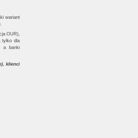
aki wariant
.
cja OUR),
 tylko dla
, a banki
, klienci