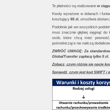
Te płatności są realizowane
w ciąg
Kwoty wyrażone w dolarach i funta
kosztujący
65 zł
, umożliwia dostar
Podobnie jak we wszystkich podob
musi znacznie głębiej sięgnąć do k
osób, które chcą mieć pewność,
pośredniczące nie naliczą dodatko
ZWRÓĆ UWAGĘ: Za standardowy pr
GlobalTransfer zapłacą tylko 5 zł.
Zobacz, czym różnią się opcje 
Sprawdź, czym jest kod SWIFT i 