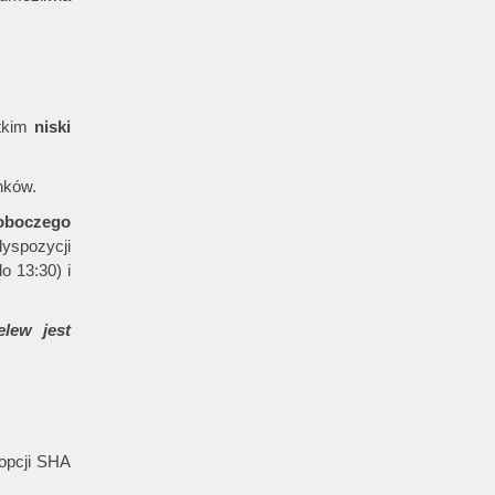
stkim
niski
nków.
roboczego
yspozycji
o 13:30) i
lew jest
 opcji SHA