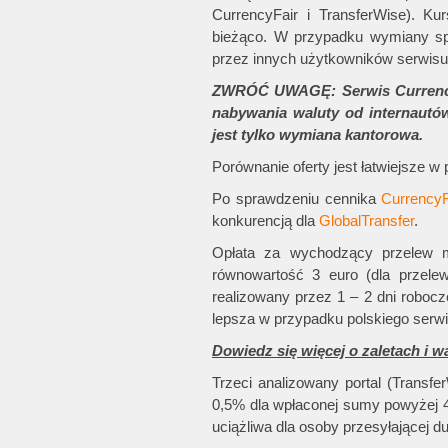
CurrencyFair i TransferWise). Ku
bieżąco. W przypadku wymiany spo
przez innych użytkowników serwisu 
ZWRÓĆ UWAGĘ: Serwis CurrencyF
nabywania waluty od internautów
jest tylko wymiana kantorowa.
Porównanie oferty jest łatwiejsze w
Po sprawdzeniu cennika
CurrencyF
konkurencją dla
GlobalTransfer
.
Opłata za wychodzący przelew mi
równowartość 3 euro (dla przele
realizowany przez 1 – 2 dni roboc
lepsza w przypadku polskiego serwi
Dowiedz się więcej o zaletach i 
Trzeci analizowany portal (Transf
0,5% dla wpłaconej sumy powyżej 
uciążliwa dla osoby przesyłającej d