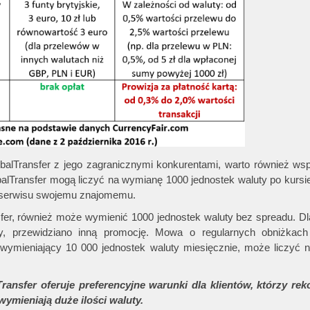
alTransfer z jego zagranicznymi konkurentami, warto również ws
alTransfer mogą liczyć na wymianę 1000 jednostek waluty po kursi
go serwisu swojemu znajomemu.
fer, również może wymienić 1000 jednostek waluty bez spreadu. Dl
ty, przewidziano inną promocję. Mowa o regularnych obniżkach
, wymieniający 10 000 jednostek waluty miesięcznie, może liczyć 
sfer oferuje preferencyjne warunki dla klientów, którzy re
ymieniają duże ilości waluty.