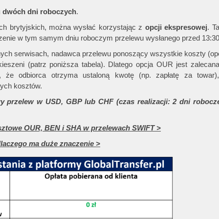
u dwóch dni roboczych
.
ch brytyjskich, można wysłać korzystając z
opcji ekspresowej
. T
czenie w tym samym dniu roboczym przelewu wysłanego przed 13:30
nych serwisach, nadawca przelewu ponoszący wszystkie koszty (op
ieszeni (patrz poniższa tabela). Dlatego opcja OUR jest zalecana
 że odbiorca otrzyma ustaloną kwotę (np. zapłatę za towar)
wych kosztów.
zelew w USD, GBP lub CHF (czas realizacji: 2 dni robocze)
kosztowe OUR, BEN i SHA w przelewach SWIFT >
dlaczego ma duże znaczenie >