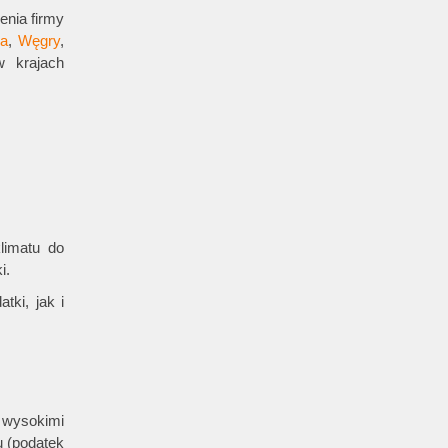
enia firmy
a
,
Węgry
,
w krajach
limatu do
i.
tki, jak i
o wysokimi
u (podatek