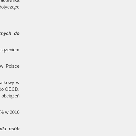
racownika
otyczące
znych do
ciążeniem
 w Polsce
datkowy w
ą do OECD.
 obciążeń
3% w 2016
dla osób