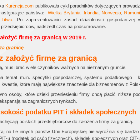
rka
Kurencja.com
publikowała cykl poradników dotyczących prowadz
y następujące państwa:
Wielka Brytania
,
Irlandia
,
Norwegia
,
Rumuni
z
Litwa
. Po zaprezentowaniu zasad działalności gospodarczej 
h przedsiębiorców, nadszedł czas na podsumowanie.
ałożyć firmę za granicą w 2019 r.
 za granicę
az założyć firmę za granicą
ą
, musi brać wiele czynników ważnych na nieznanym gruncie.
 na temat m.in. specyfiki gospodarczej, systemu podatkowego i k
 kwestie, które mają największe znaczenie dla biznesmenów z Polsk
o osoby, które dzięki przeniesieniu firmy chcą płacić niższe poda
ekspansją na zagranicznych rynkach.
sokość podatku PIT i składek społecznych
chęcają polskich przedsiębiorców do założenia firmy za granicą.
aj na tle innych państw Unii Europejskiej nie wyróżnia się bardz
PIT-u (podatek od osób fizycznych), składek społecznych oraz CIT-