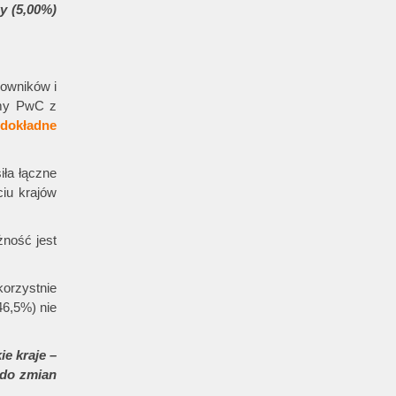
y (5,00%)
cowników i
rmy PwC z
dokładne
iła łączne
ciu krajów
żność jest
orzystnie
46,5%) nie
e kraje –
 do zmian