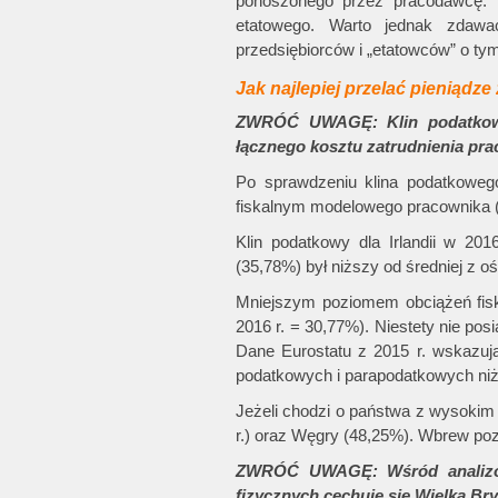
ponoszonego przez pracodawcę. T
etatowego. Warto jednak zdawa
przedsiębiorców i „etatowców” o t
Jak najlepiej przelać pieniądze
ZWRÓĆ UWAGĘ: Klin podatkowy j
łącznego kosztu zatrudnienia pr
Po sprawdzeniu klina podatkoweg
fiskalnym modelowego pracownika (s
Klin podatkowy dla Irlandii w 201
(35,78%) był niższy od średniej z 
Mniejszym poziomem obciążeń fiska
2016 r. = 30,77%). Niestety nie po
Dane Eurostatu z 2015 r. wskazuj
podatkowych i parapodatkowych niż
Jeżeli chodzi o państwa z wysoki
r.) oraz Węgry (48,25%). Wbrew pozo
ZWRÓĆ UWAGĘ: Wśród analizowa
fizycznych cechuje się Wielka Bryt