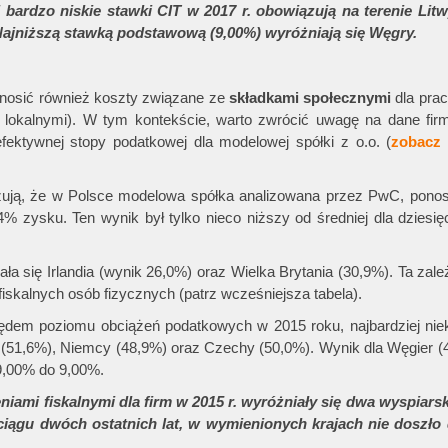
rdzo niskie stawki CIT w 2017 r. obowiązują na terenie Litw
 Najniższą stawką podstawową (9,00%) wyróżniają się Węgry.
onosić również koszty związane ze
składkami społecznymi
dla pra
 lokalnymi). W tym kontekście, warto zwrócić uwagę na dane fi
efektywnej stopy podatkowej dla modelowej spółki z o.o. (
zobacz 
azują, że w Polsce modelowa spółka analizowana przez PwC, ponos
% zysku. Ten wynik był tylko nieco niższy od średniej dla dziesię
ała się Irlandia (wynik 26,0%) oraz Wielka Brytania (30,9%). Ta zale
iskalnych osób fizycznych (patrz wcześniejsza tabela).
ędem poziomu obciążeń podatkowych w 2015 roku, najbardziej niek
ja (51,6%), Niemcy (48,9%) oraz Czechy (50,0%). Wynik dla Węgier (
9,00% do 9,00%.
i fiskalnymi dla firm w 2015 r. wyróżniały się dwa wyspiarski
 ciągu dwóch ostatnich lat, w wymienionych krajach nie doszło