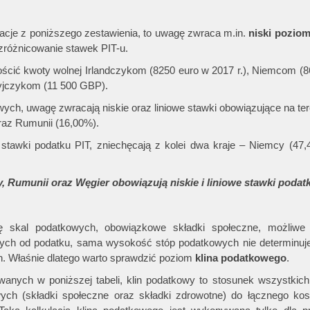
cje z poniższego zestawienia, to uwagę zwraca m.in.
niski pozio
zróżnicowanie stawek PIT-u.
cić kwoty wolnej Irlandczykom (8250 euro w 2017 r.), Niemcom (8
yjczykom (11 500 GBP).
h, uwagę zwracają niskie oraz liniowe stawki obowiązujące na ter
raz Rumunii (16,00%).
awki podatku PIT, zniechęcają z kolei dwa kraje – Niemcy (47,
Rumunii oraz Węgier obowiązują niskie i liniowe stawki poda
ę skal podatkowych, obowiązkowe składki społeczne, możliwe 
ych od podatku, sama wysokość stóp podatkowych nie determinuj
h. Właśnie dlatego warto sprawdzić poziom
klina podatkowego
.
ych w poniższej tabeli, klin podatkowy to stosunek wszystkich
ych (składki społeczne oraz składki zdrowotne) do łącznego kos