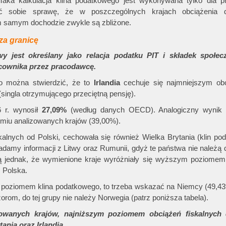
aka kalkulacja klina podatkowego jest wykonywana tylko dla p
ć sobie sprawę, że w poszczególnych krajach obciążenia d
ym samym dochodzie zwykle są zbliżone.
 za granicę
est określany jako relacja podatku PIT i składek społec
acownika przez pracodawcę.
o można stwierdzić, że to
Irlandia
cechuje się najmniejszym ob
ingla otrzymującego przeciętną pensję).
6 r. wynosił
27,09%
(według danych OECD). Analogiczny wynik
ośmiu analizowanych krajów (39,00%).
lnych od Polski, cechowała się również Wielka Brytania (klin po
siadamy informacji z Litwy oraz Rumunii, gdyż te państwa nie należ
ą jednak, że wymienione kraje wyróżniały się wyższym poziomem
 Polska.
m poziomem klina podatkowego, to trzeba wskazać na Niemcy (49,4
rom, do tej grupy nie należy Norwegia (patrz poniższa tabela).
nych krajów, najniższym poziomem obciążeń fiskalnych 
ania oraz Irlandia.