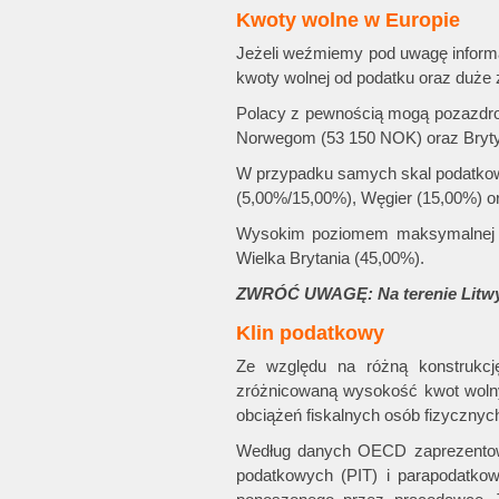
Kwoty wolne w Europie
Jeżeli weźmiemy pod uwagę informa
kwoty wolnej od podatku oraz duże 
Polacy z pewnością mogą pozazdroś
Norwegom (53 150 NOK) oraz Bryt
W przypadku samych skal podatkowyc
(5,00%/15,00%), Węgier (15,00%) o
Wysokim poziomem maksymalnej st
Wielka Brytania (45,00%).
ZWRÓĆ UWAGĘ: Na terenie Litwy, 
Klin podatkowy
Ze względu na różną konstrukcj
zróżnicowaną wysokość kwot woln
obciążeń fiskalnych osób fizycznyc
Według danych OECD zaprezentowan
podatkowych (PIT) i parapodatkow