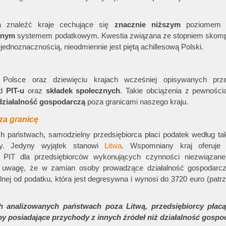
 znaleźć kraje cechujące się
znacznie niższym
poziomem 
anym
systemem podatkowym. Kwestia związana ze stopniem skomp
ednoznacznością, nieodmiennie jest piętą achillesową Polski.
Polsce oraz dziewięciu krajach wcześniej opisywanych prz
od
PIT-u
oraz
składek społecznych
. Takie obciążenia z pewności
ziałalność gospodarczą
poza granicami naszego kraju.
 za granicę
 państwach, samodzielny przedsiębiorca płaci podatek według tak
owy. Jedyny wyjątek stanowi
Litwa
. Wspomniany kraj oferuje 
u PIT dla przedsiębiorców wykonujących czynności niezwiązan
 uwagę, że w zamian osoby prowadzące działalność gospodarcz
ej od podatku, która jest degresywna i wynosi do 3720 euro (patr
nalizowanych państwach poza Litwą, przedsiębiorcy płacą
oby posiadające przychody z innych źródeł niż działalność gospo