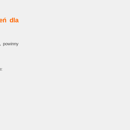
eń dla
), powinny
o: