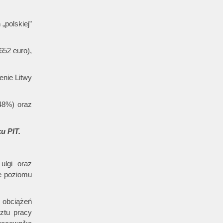
m
„polskiej”
652 euro),
enie Litwy
48%) oraz
tku PIT.
ulgi oraz
e poziomu
 obciążeń
ztu pracy