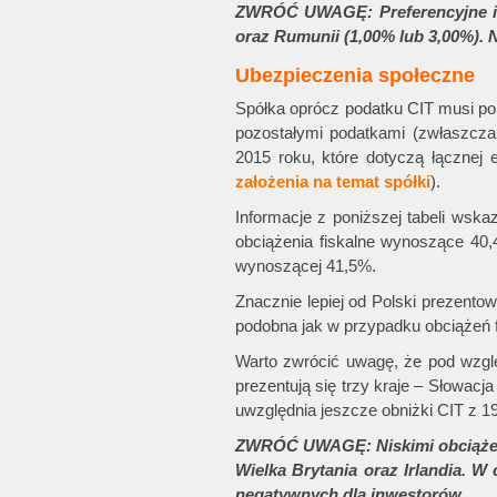
ZWRÓĆ UWAGĘ: Preferencyjne i ba
oraz Rumunii (1,00% lub 3,00%).
Ubezpieczenia społeczne
Spółka oprócz podatku CIT musi p
pozostałymi podatkami (zwłaszcza
2015 roku, które dotyczą łącznej 
założenia na temat spółki
).
Informacje z poniższej tabeli wsk
obciążenia fiskalne wynoszące 40,4
wynoszącej 41,5%.
Znacznie lepiej od Polski prezentow
podobna jak w przypadku obciążeń f
Warto zwrócić uwagę, że pod wzgl
prezentują się trzy kraje – Słowac
uwzględnia jeszcze obniżki CIT z 1
ZWRÓĆ UWAGĘ: Niskimi obciążeniam
Wielka Brytania oraz Irlandia. W
negatywnych dla inwestorów.