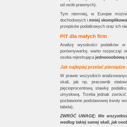
od osób prawnych).
Tym niemniej, w Europie można
dochodowych i
mniej skomplikow
przepisów podatkowych oraz ich niej
PIT dla małych firm
Analizę wysokości podatków w 
porównywarkę, warto rozpocząć 
osoba rejestrująca
jednoosobową d
Jak najlepiej przelać pieniądze
W prawie wszystkich analizowanych
skali, jak np. pracownik etat
pięcioprocentową stawkę podatk
umysłową. Trzeba jednak zwrócić
pozbawione podstawowej kwoty woln
tabela).
ZWRÓĆ UWAGĘ: We wszystkich a
według takiej samej skali, jak os