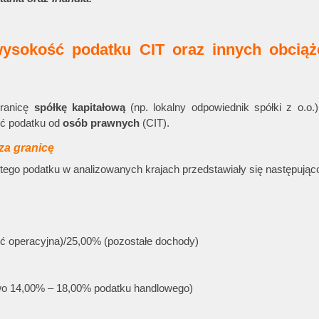
ysokość podatku CIT oraz innych obciąż
granicę
spółkę kapitałową
(np. lokalny odpowiednik spółki z o.o.
ć podatku od
osób prawnych
(CIT).
 za granicę
tego podatku w analizowanych krajach przedstawiały się następując
ość operacyjna)/25,00% (pozostałe dochody)
o 14,00% – 18,00% podatku handlowego)