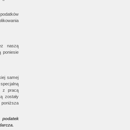
podatków
likowania
ez naszą
ą poniesie
iej samej
specjalną
e z pracą
ą zostały
z poniższa
 podatek
darcza.