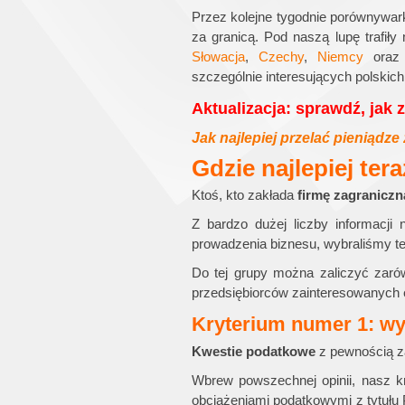
Przez kolejne tygodnie porównywa
za granicą. Pod naszą lupę trafił
Słowacja
,
Czechy
,
Niemcy
ora
szczególnie interesujących polskic
Aktualizacja: sprawdź, jak z
Jak najlepiej przelać pieniądze
Gdzie najlepiej ter
Ktoś, kto zakłada
firmę zagraniczn
Z bardzo dużej liczby informacji
prowadzenia biznesu, wybraliśmy te
Do tej grupy można zaliczyć zarówn
przedsiębiorców zainteresowanych 
Kryterium numer 1: wy
Kwestie podatkowe
z pewnością za
Wbrew powszechnej opinii, nasz kr
obciążeniami podatkowymi z tytułu 