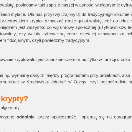
towalutę, posiadamy taki zapis o naszej własności w algorytmie cyfr
 nieco mylące. Dla nas przyzwyczajonych do tradycyjnego rozumien
przedrostkiem krypto- oznaczać może quasi-walutę, coś co udaje w
eniądzem jest wszystko co wg umowy społecznej (użytkowników te
yptowaluty, czy waluty cyfrowe są coraz częściej uznawane za pe
dzem fiducjarnym, czyli powiedzmy tradycyjnym.
wanie kryptowalut jest znacznie szersze niż tylko w funkcji środka p
 np. wymianę danych między programistami przy projektach, a są i 
komunikacji w środowisku
Internet of Things
, czyli bezpośrednio 
 krypty?
 algorytmy.
tworzone
oddolnie
, przez społeczność i opierają się na oprogra