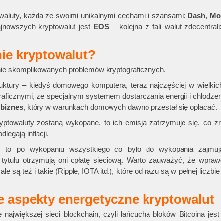
 waluty, każda ze swoimi unikalnymi cechami i szansami:
Dash
,
Mo
ajnowszych kryptowalut jest
EOS
– kolejna z fali walut zdecentra
ie kryptowalut?
nie skomplikowanych problemów kryptograficznych.
ruktury – kiedyś domowego komputera, teraz najczęściej w wielki
ficznymi, ze specjalnym systemem dostarczania energii i chłodzen
biznes
, który w warunkach domowych dawno przestał się opłacać.
ryptowaluty zostaną wykopane, to ich emisja zatrzymuje się, co zr
legają inflacji.
, to po wykopaniu wszystkiego co było do wykopania zajmuj
o tytułu otrzymują oni opłatę sieciową. Warto zauważyć, że wpra
e są też i takie (Ripple, IOTA itd.), które od razu są w pełnej liczbi
e aspekty energetyczne kryptowalut
największej sieci blockchain, czyli łańcucha bloków Bitcoina jes