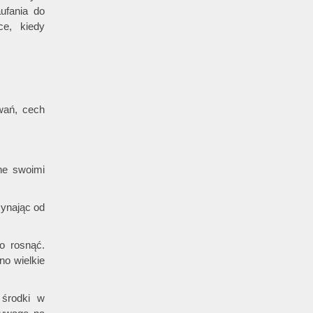
ufania do
ce, kiedy
wań, cech
ne swoimi
zynając od
o rosnąć.
no wielkie
 środki w