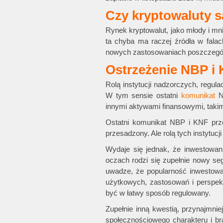
Czy kryptowaluty s
Rynek kryptowalut, jako młody i mni
ta chyba ma raczej źródła w falac
nowych zastosowaniach poszczegól
Ostrzeżenie NBP i
Rolą instytucji nadzorczych, regula
W tym sensie ostatni
komunikat
NB
innymi aktywami finansowymi, takimi
Ostatni komunikat NBP i KNF prze
przesadzony. Ale rolą tych instytucji
Wydaje się jednak, że inwestowan
oczach rodzi się zupełnie nowy se
uwadze, że popularność inwestowan
użytkowych, zastosowań i perspek
być w łatwy sposób regulowany.
Zupełnie inną kwestią, przynajmnie
społecznościowego charakteru i br