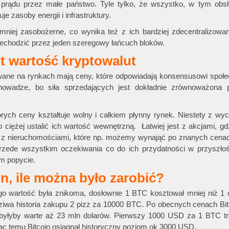
 prądu przez małe państwo. Tyle tylko, że wszystko, w tym obsł
je zasoby energii i infrastruktury.
iej zasobożerne, co wynika też z ich bardziej zdecentralizowane
zechodzić przez jeden szeregowy łańcuch bloków.
t wartość kryptowalut
wane na rynkach mają ceny, które odpowiadają konsensusowi społ
nowadze, bo siła sprzedających jest dokładnie zrównoważona p
órych ceny kształtuje wolny i całkiem płynny rynek. Niestety z wy
 ciężej ustalić ich wartość wewnętrzną. Łatwiej jest z akcjami, 
 z nieruchomościami, które np. możemy wynająć po znanych cenach
rzede wszystkim oczekiwania co do ich przydatności w przyszłośc
m popycie.
in, ile można było zarobić?
jego wartość była znikoma, dosłownie 1 BTC kosztował mniej niż 
ziwa historia zakupu 2 pizz za 10000 BTC. Po obecnych cenach Bit
byłyby warte aż 23 mln dolarów. Pierwszy 1000 USD za 1 BTC tr
siąc temu Bitcoin osiągnął historyczny poziom ok 3000 USD.