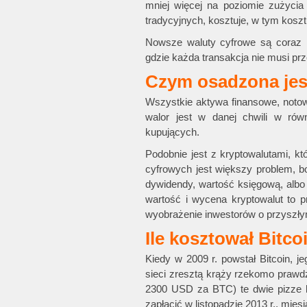
mniej więcej na poziomie zużycia
tradycyjnych, kosztuje, w tym kosztu
Nowsze waluty cyfrowe są coraz mn
gdzie każda transakcja nie musi pr
C
zym osadzona jes
Wszystkie aktywa finansowe, noto
walor jest w danej chwili w rów
kupujących.
Podobnie jest z kryptowalutami, kt
cyfrowych jest większy problem, bo
dywidendy, wartość księgową, albo
wartość i wycena kryptowalut to p
wyobrażenie inwestorów o przyszły
Ile kosztował Bitco
Kiedy w 2009 r. powstał Bitcoin, 
sieci zresztą krąży rzekomo prawd
2300 USD za BTC) te dwie pizze 
zapłacić w listopadzie 2013 r., mie