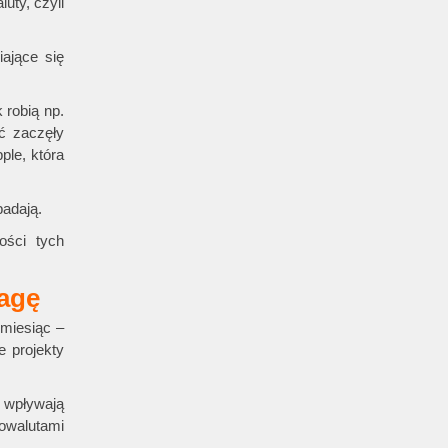
uty, czyli
ające się
 robią np.
ć zaczęły
ple, która
padają.
ości tych
wagę
 miesiąc –
e projekty
m wpływają
towalutami