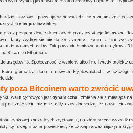
oin wykorzystują jako swój rdzeń kod źródłowy najstarszej kryptowal
ardziej niszowe i powstają w odpowiedzi na spontanicznie pojawi
anych o energii odnawialnej.
e przez programistów zatrudnionych przez instytucje finansowe. Tak
endem, który wydaje się nie do zatrzymania i zanim z nim walczy
alut do własnych celów. Tak powstała bankowa waluta cyfrowa Rip
 po Bitcoinie i Ethereum.
o urzędów itp. Społeczność je wspiera, albo i nie i wtedy projekty u
, które gromadzą dane o nowych kryptowalutach, w szczególn
iełdzie
uty poza Bitcoinem warto zwrócić u
rynku walut cyfrowych jest
dynamiczna
i zmienia się z miesiąca na
skują na znaczeniu niż inne, cały czas dochodzą też nowe, ciekaw
tości rynkowej konkretnych kryptowalut, na którą przede wszystki
luty cyfrowej, można powiedzieć, że dzisiaj najważniejszymi kryp