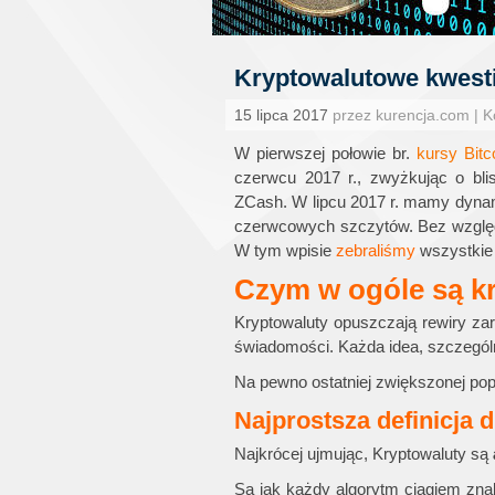
Kryptowalutowe kwesti
15 lipca 2017
przez kurencja.com | 
W pierwszej połowie br.
kursy Bitc
czerwcu 2017 r., zwyżkując o bl
ZCash. W lipcu 2017 r. mamy dynami
czerwcowych szczytów. Bez względu
W tym wpisie
zebraliśmy
wszystkie 
Czym w ogóle są k
Kryptowaluty opuszczają rewiry za
świadomości. Każda idea, szczególn
Na pewno ostatniej zwiększonej popu
Najprostsza definicja 
Najkrócej ujmując, Kryptowaluty są
Są jak każdy algorytm ciągiem zna