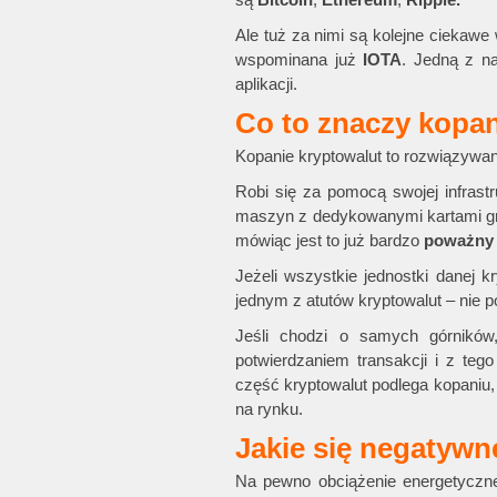
Ale tuż za nimi są kolejne ciekawe
wspominana już
IOTA
. Jedną z n
aplikacji.
Co to znaczy kopan
Kopanie kryptowalut to rozwiązywa
Robi się za pomocą swojej infrast
maszyn z dedykowanymi kartami gra
mówiąc jest to już bardzo
poważny 
Jeżeli wszystkie jednostki danej k
jednym z atutów kryptowalut – nie pod
Jeśli chodzi o samych górników
potwierdzaniem transakcji i z teg
część kryptowalut podlega kopaniu, al
na rynku.
Jakie się negatywn
Na pewno obciążenie energetyczne 