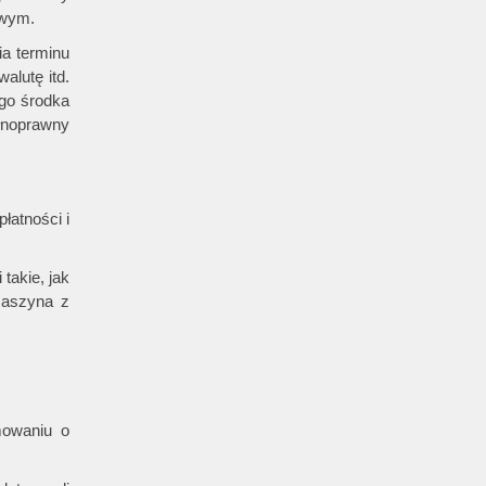
owym.
ia terminu
alutę itd.
go środka
łnoprawny
łatności i
takie, jak
maszyna z
mowaniu o