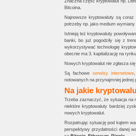
Znaczna część kryptowalut np. Litec
Bitcoina.
Najnowsze kryptowaluty są coraz b
potrzeby np. jako medium wymiany d
Istnieją też kryptowaluty powoływan
banki, bo już pogodziły się z tr
wykorzystywać technologię kryptow
obecnie ma 3. kapitalizację na rynku
Nowych kryptowalut nie zgłasza się d
Są fachowe
serwisy internetowe
notowanych na przynajmniej jednej g
Na jakie kryptowal
Trzeba zaznaczyć, że sytuacja na 
niektóre kryptowaluty bardziej zy
nowych kryptowalut.
Rozpatrując sytuację pod kątem war
perspektywy przydatności danej wa
są
Bitcoin
,
Ethereum
,
Ripple.