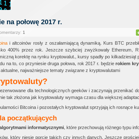
e na połowę 2017 r.
Komentarzy:
1
oina
i altcoinów rosły z oszałamiającą dynamiką. Kurs BTC przebi
isko 400% przez rok. Jeszcze szybciej zwyżkowały Ethereum, Ri
czną korektę na rynku kryptowalut., kursy spadły po kilkadziesiąt 
 na to, co przyniesie druga połowa, rok 2017 r. będzie
rokiem kry
aktualne, najważniejsze tematy związane z kryptowalutami
ryptowaluty?
rezerwowane dla technologicznych geeków i zaczynają przenikać d
ie tak złożona jak kryptowaluty wymaga czasu dla większej adaptacj
larności Bitcoina i pozostałych kryptowalut sprzyjają ich rosnące ku
dla początkujących
algorytmami informatycznymi
, które przechowują różnego typu inf
ków, który niesie porcję takich czy innych danych. Jeszcze prośc