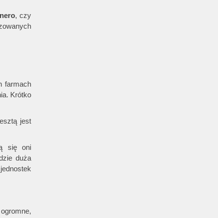
nero
, czy
lizowanych
ch farmach
ia. Krótko
esztą jest
ą się oni
wdzie duża
e jednostek
t ogromne,