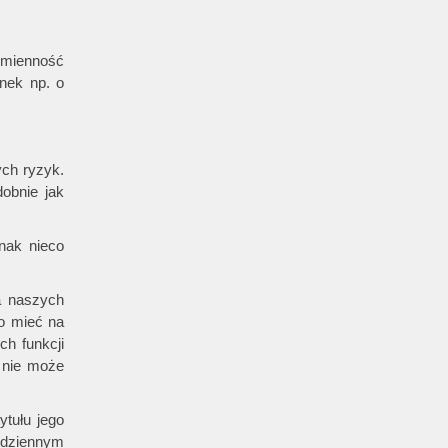
 Zmienność
ynek np. o
ych ryzyk.
obnie jak
nak nieco
a naszych
o mieć na
ch funkcji
 nie może
ytułu jego
codziennym