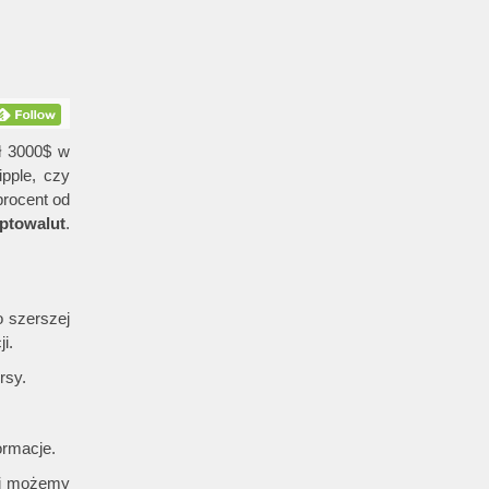
ł 3000$ w
pple, czy
procent od
ptowalut
.
o szerszej
i.
rsy.
ormacje.
iej możemy