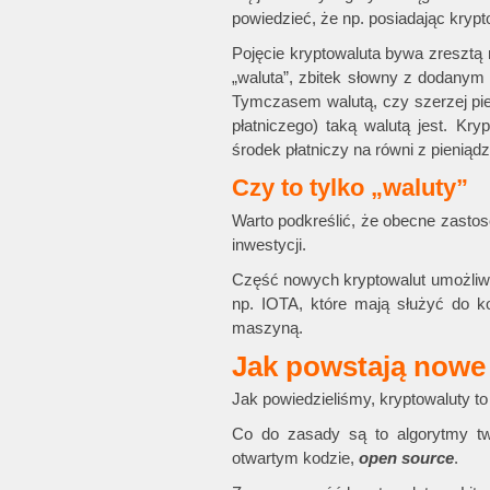
powiedzieć, że np. posiadając kryp
Pojęcie kryptowaluta bywa zresztą
„waluta”, zbitek słowny z dodanym 
Tymczasem walutą, czy szerzej pi
płatniczego) taką walutą jest. Kr
środek płatniczy na równi z pienią
Czy to tylko „waluty”
Warto podkreślić, że obecne zastoso
inwestycji.
Część nowych kryptowalut umożliwia
np. IOTA, które mają służyć do 
maszyną.
Jak powstają nowe
Jak powiedzieliśmy, kryptowaluty to
Co do zasady są to algorytmy 
otwartym kodzie,
open source
.