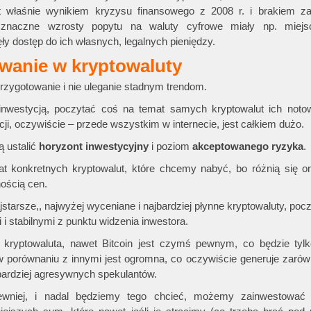
est właśnie wynikiem kryzysu finansowego z 2008 r. i brakiem za
 znaczne wzrosty popytu na waluty cyfrowe miały np. miejs
y dostęp do ich własnych, legalnych pieniędzy.
wanie w kryptowaluty
zygotowanie i nie uleganie stadnym trendom.
inwestycją, poczytać coś na temat samych kryptowalut ich noto
ji, oczywiście – przede wszystkim w internecie, jest całkiem dużo.
ą ustalić
horyzont inwestycyjny
i poziom
akceptowanego ryzyka
.
at konkretnych kryptowalut, które chcemy nabyć, bo różnią się o
ością cen.
tarsze,, najwyżej wyceniane i najbardziej płynne kryptowaluty, poc
 i stabilnymi z punktu widzenia inwestora.
k kryptowaluta, nawet Bitcoin jest czymś pewnym, co będzie tylk
 porównaniu z innymi jest ogromna, co oczywiście generuje zarów
 bardziej agresywnych spekulantów.
ewniej, i nadal będziemy tego chcieć, możemy zainwestować