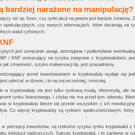
ą bardziej narażone na manipulację?
ejszy niż np. forex, czy rynki akcji na pewno jest bardzie zmienny.
h spekulacyjnych, czy nowych informacjach, które docierają na r
nych walut cyfrowych.
 KNF
cyjnych jest zwracanie uwagi, ostrzeganie i podkreślanie ewentualn
P i KNF wskazujący na ryzyka związane z kryptowalutami, pod
 jak zmienność, ryzyko malwersacji itp. jest uzasadniony.
strzegający przed inwestowaniem w kryptowaluty wydaje się jed
 jest uderzać w dzwon, i to raczej wcześniej, i mocniej.
ie w kryptowaluty nie jest tylko rynkową modą, efemerydą, ale n
gment rynku finansowego. I chyba nie ma przed tym odwrotu. Wart
ia w kryptowaluty bierze się przede wszystkim z ich rewolucyjny
tyw. Co więcej kryptowaluty są rynkiem społecznościowym, który
j w percepcji inwestorów, są rzekome ryzyka rynku kryptowalut z t
aku instytucji nadzorczych. Sukces kryptowalut, i to zarówno w 