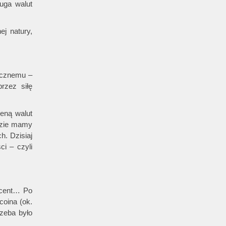
uga walut
j natury,
ecznemu –
rzez siłę
ceną walut
gdzie mamy
. Dzisiaj
i – czyli
1 cent… Po
coina (ok.
zeba było