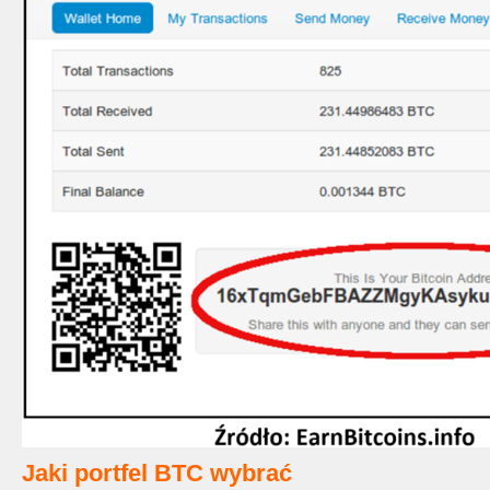
Jaki portfel BTC wybrać