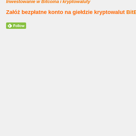
Inwestowanie w Bitcoina i kryptowaluty
Załóż bezpłatne konto
na giełdzie
kryptowalut
Bit