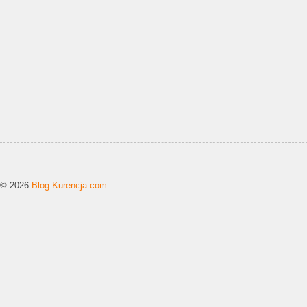
© 2026
Blog.Kurencja.com