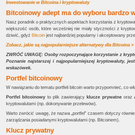
Inwestowanie w Bitcoina i kryptowaluty
Bitcoinowy adept ma do wyboru bardzo wi
Nasz poradnik o praktycznych aspektach korzystania z kryptowa
większość osób, które wcześniej nie miały styczności z krypto
dziwić, gdyż
Bitcoin
jest najbardziej popularny i akceptowany prz
Zobacz, jakie są najpopularniejsze alternatywy dla Bitcoina >
ZWRÓĆ UWAGĘ: Osoby rozpoczynające korzystanie z kryptow
Poznanie najstarszej i najpopularniejszej kryptowaluty, jes
wskazówek.
Portfel bitcoinowy
W nawiązaniu do tematu portfeli bitcoin warto przypomnieć, co wł
Portfel bitcoinowy
to plik zawierający
klucze prywatne
oraz
kryptowalutami (np. dokonywanie przelewów).
Warto zwrócić uwagę, że nazwa „portfel” czasem dotyczy również
zarządzania posiadanymi kryptowalutami (np. Bitcoinem).
Klucz prywatny