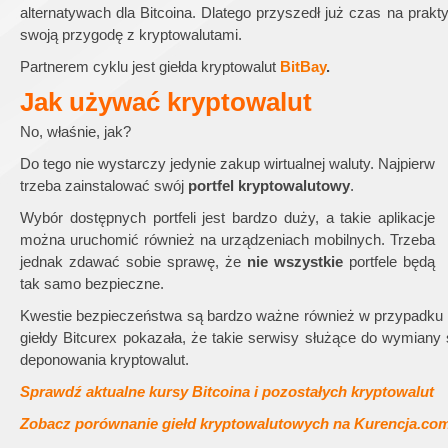
alternatywach dla Bitcoina. Dlatego przyszedł już czas na prak
swoją przygodę z kryptowalutami.
Partnerem cyklu jest giełda kryptowalut
BitBay
.
Jak używać kryptowalut
No, właśnie, jak?
Do tego nie wystarczy jedynie zakup wirtualnej waluty. Najpierw
trzeba zainstalować swój
portfel kryptowalutowy
.
Wybór dostępnych portfeli jest bardzo duży, a takie aplikacje
można uruchomić również na urządzeniach mobilnych. Trzeba
jednak zdawać sobie sprawę, że
nie wszystkie
portfele będą
tak samo bezpieczne.
Kwestie bezpieczeństwa są bardzo ważne również w przypadku gi
giełdy Bitcurex pokazała, że takie serwisy służące do wymian
deponowania kryptowalut.
Sprawdź aktualne kursy Bitcoina i pozostałych kryptowalut
Zobacz porównanie giełd kryptowalutowych na Kurencja.co