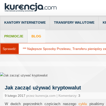
KANTORY INTERNETOWE
TRANSFERY WALUTOWE
K
PROMOCJE
BLOG
Sprawdź:
*** Najlepsze Sposoby Przelewu, Transferu pieniędzy za g
Jak zacząć używać kryptowalut
9 lutego 2017
przez kurencja.com | Komentarzy:
3
W dwóch poprzednich częściach naszego
cyklu
pisaliśmy 