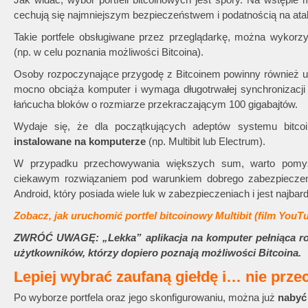
cechują się najmniejszym bezpieczeństwem i podatnością na ata
Takie portfele obsługiwane przez przeglądarkę, można wykorzy
(np. w celu poznania możliwości Bitcoina).
Osoby rozpoczynające przygodę z Bitcoinem powinny również 
mocno obciąża komputer i wymaga długotrwałej synchronizacj
łańcucha bloków o rozmiarze przekraczającym 100 gigabajtów.
Wydaje się, że dla początkujących adeptów systemu bitcoi
instalowane na komputerze
(np. Multibit lub Electrum).
W przypadku przechowywania większych sum, warto pom
ciekawym rozwiązaniem pod warunkiem dobrego zabezpieczeni
Android, który posiada wiele luk w zabezpieczeniach i jest najbar
Zobacz, jak uruchomić portfel bitcoinowy Multibit (film YouT
ZWRÓĆ UWAGĘ: „Lekka” aplikacja na komputer pełniąca rolę
użytkowników, którzy dopiero poznają możliwości Bitcoina.
Lepiej wybrać zaufaną giełdę i… nie prz
Po wyborze portfela oraz jego skonfigurowaniu, można już
nabyć